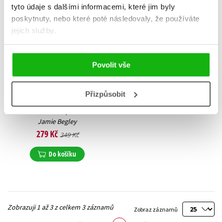
tyto údaje s dalšími informacemi, které jim byly
poskytnuty, nebo které poté následovaly, že používáte
jejich služby.
Povolit vše
Přizpůsobit
Razerova jízda
Jamie Begley
279 Kč
349 Kč
Do košíku
Zobrazuji 1 až 3 z celkem 3 záznamů
Zobraz záznamů