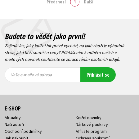
Předchozí
1
Další
Budete to vědět jako první!
Zajímá Vás, jaký knižní hit právě vychází, na jaké zboží je výhodná
sleva, jaká běží soutěž o ceny? Přihlášením k odběru našich e-
mailových novinek
souhlasíte se zpracováním osobních údajů
.
Vaše e-
Vaše e-
Přihlásit se
mailová
mailová
Vaše e-mailová adresa
adresa
adresa
E-SHOP
Aktuality
Knižní novinky
Naši autoři
Dárkové poukazy
Obchodní podmínky
Affiliate program
Jak nakoupit
Ochrana soukromí