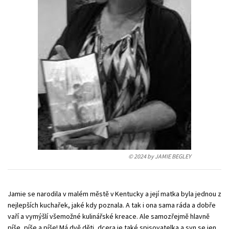
Young adult (SK)
Zahraniční literatura
Zdraví a životní styl
Všechny tituly
© 2024 by JAMIE BEGLEY
Jamie se narodila v malém městě v Kentucky a její matka byla jednou z
nejlepších kuchařek, jaké kdy poznala. A tak i ona sama ráda a dobře
vaří a vymýšlí všemožné kulinářské kreace. Ale samozřejmě hlavně
píše, píše a píše! Má dvě děti, dcera je také spisovatelka a syn se jen