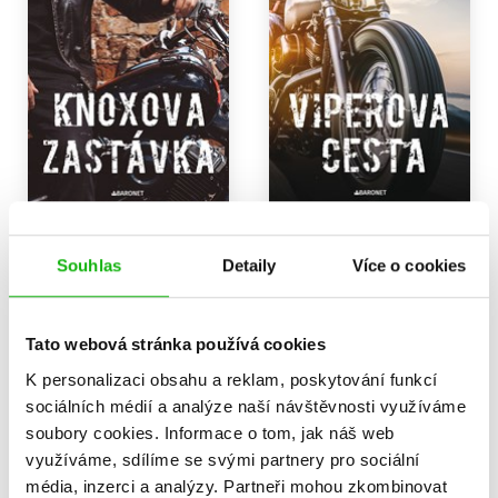
Knoxova zastávka
Viperova cesta
Jamie Begley
Jamie Begley
Souhlas
Detaily
Více o cookies
263 Kč
279 Kč
329 Kč
349 Kč
Do košíku
Do košíku
Tato webová stránka používá cookies
K personalizaci obsahu a reklam, poskytování funkcí
sociálních médií a analýze naší návštěvnosti využíváme
soubory cookies.
Informace o tom, jak náš web
využíváme, sdílíme se svými partnery pro sociální
média, inzerci a analýzy.
Partneři mohou zkombinovat