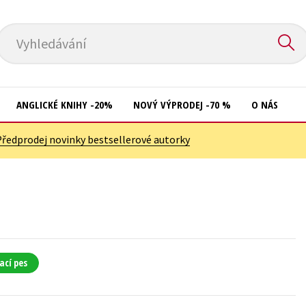
Vyhledávání
ANGLICKÉ KNIHY -20%
NOVÝ VÝPRODEJ -70 %
O NÁS
Předprodej novinky bestsellerové autorky
Přírodní vědy
Křížovky
Společnost, politika
Kuchařky
Technika a věda
New Adult
Učebnice
Ostatní
Umění a kultura
Počítače
ací pes
Výchova a pedagogika
Poezie
Young adult