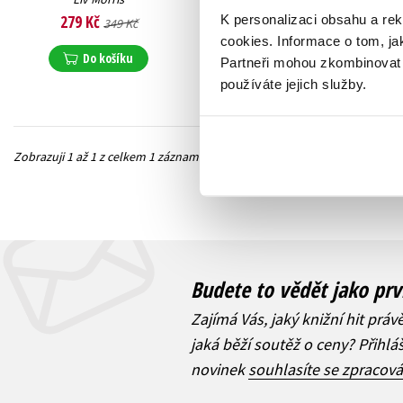
279 Kč
K personalizaci obsahu a re
349 Kč
cookies.
Informace o tom, ja
Do košíku
Partneři mohou zkombinovat t
používáte jejich služby.
Zobrazuji 1 až 1 z celkem 1 záznamů
Předchozí
Budete to vědět jako prv
Zajímá Vás, jaký knižní hit práv
jaká běží soutěž o ceny? Přihl
novinek
souhlasíte se zpracov