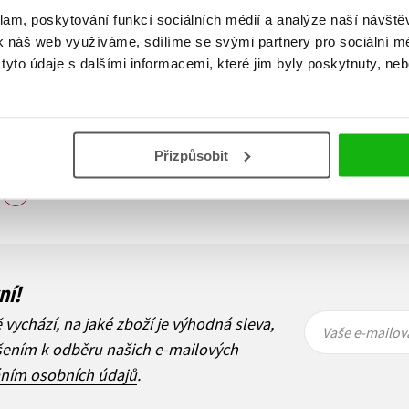
klam, poskytování funkcí sociálních médií a analýze naší návšt
k náš web využíváme, sdílíme se svými partnery pro sociální méd
yto údaje s dalšími informacemi, které jim byly poskytnuty, neb
Přizpůsobit
Zobraz záznamů
1
Další
ní!
Vaše e-
Vaše e-
ě vychází, na jaké zboží je výhodná sleva,
mailová
mailová
Vaše e-mailov
adresa
adresa
ášením k odběru našich e-mailových
áním osobních údajů
.