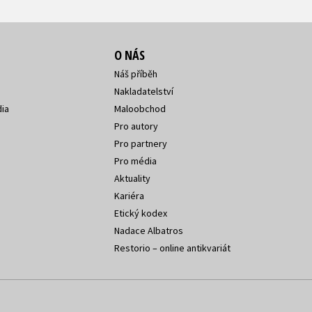
O NÁS
Náš příběh
Nakladatelství
ia
Maloobchod
Pro autory
Pro partnery
Pro média
Aktuality
Kariéra
Etický kodex
Nadace Albatros
Restorio – online antikvariát