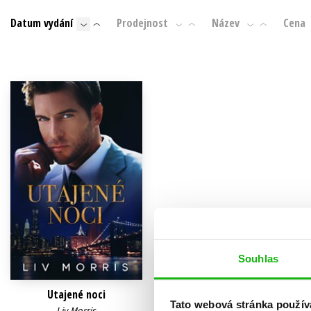
Auto - moto
Datum vydání
Prodejnost
Název
Cena
Jazyky
Beletrie pro děti
Kalendáře
Beletrie pro dospělé
Kariéra a osobní rozvoj
Byznys a ekonomie
Komiks
V
Souhlas
Utajené noci
Tato webová stránka použív
Liv Morris