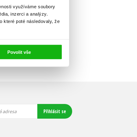
ěvnosti využíváme soubory
ia, inzerci a analýzy.
o které poté následovaly, že
Povolit vše
Přihlásit se
á adresa