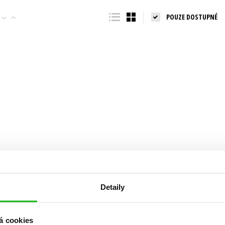
Populárně - naučná pro dospělé
POUZE DOSTUPNÉ
Young adult (SK)
Populárně - naučné pro děti
Zahraniční literatura
Předškoláci
Zdraví a životní styl
Příroda a zahrada
šechny tituly
Detaily
á cookies