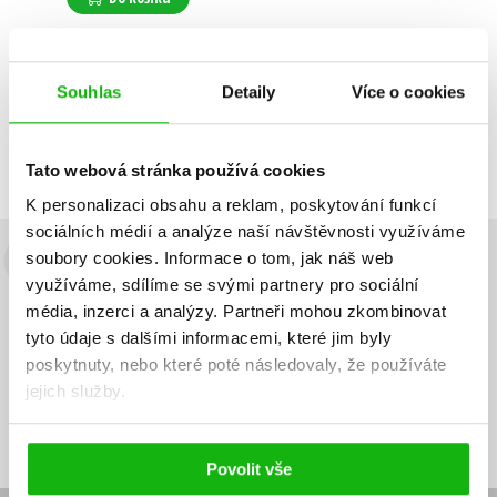
Souhlas
Detaily
Více o cookies
Zobrazuji 1 až 1 z celkem 1 záznamů
Zobraz záznamů
Předchozí
1
Další
Tato webová stránka používá cookies
K personalizaci obsahu a reklam, poskytování funkcí
sociálních médií a analýze naší návštěvnosti využíváme
soubory cookies.
Informace o tom, jak náš web
Budete to vědět jako první!
využíváme, sdílíme se svými partnery pro sociální
média, inzerci a analýzy.
Partneři mohou zkombinovat
Zajímá Vás, jaký knižní hit právě vychází, na jaké zboží je výhodná
sleva, jaká běží soutěž o ceny? Přihlášením k odběru našich e-
tyto údaje s dalšími informacemi, které jim byly
mailových novinek
souhlasíte se zpracováním osobních údajů
.
poskytnuty, nebo které poté následovaly, že používáte
jejich služby.
Vaše e-
Vaše e-
Přihlásit se
mailová
mailová
Vaše e-mailová adresa
adresa
adresa
Povolit vše