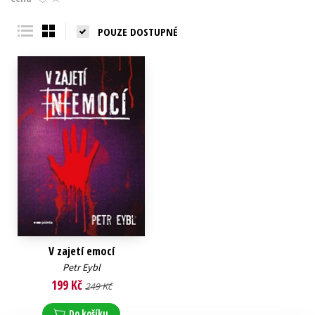
Young adult (SK)
Zahraniční literatura
Zdraví a životní styl
POUZE DOSTUPNÉ
Všechny tituly
V zajetí emocí
Petr Eybl
199 Kč
249 Kč
Do košíku