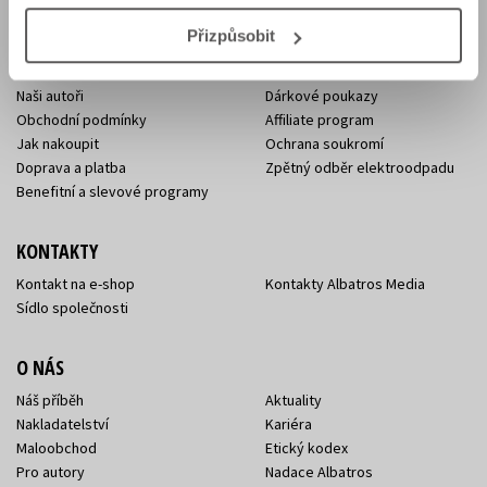
E-SHOP
Přizpůsobit
Aktuality
Knižní novinky
Naši autoři
Dárkové poukazy
Obchodní podmínky
Affiliate program
Jak nakoupit
Ochrana soukromí
Doprava a platba
Zpětný odběr elektroodpadu
Benefitní a slevové programy
KONTAKTY
Kontakt na e-shop
Kontakty Albatros Media
Sídlo společnosti
O NÁS
Náš příběh
Aktuality
Nakladatelství
Kariéra
Maloobchod
Etický kodex
Pro autory
Nadace Albatros