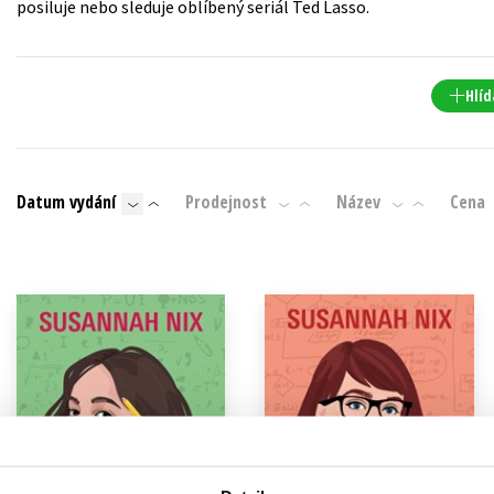
posiluje nebo sleduje oblíbený seriál Ted Lasso.
Populárně - naučná pro dospělé
Young adult (SK)
Populárně - naučné pro děti
Zahraniční literatura
Předškoláci
Hlíd
Zdraví a životní styl
Příroda a zahrada
Datum vydání
Prodejnost
Název
Cena
šechny tituly