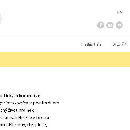
EN
Přihlásit
0 Kč
ntických komedií ze
goritmus srdce
je prvním dílem
stný život hrdinek
Susannah Nix žije v Texasu
další knihy, čte, plete,