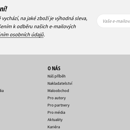
ní!
Vaše e-
Vaše e-
ě vychází, na jaké zboží je výhodná sleva,
mailová
mailová
Vaše e-mailov
adresa
adresa
ášením k odběru našich e-mailových
áním osobních údajů
.
O NÁS
Náš příběh
Nakladatelství
ia
Maloobchod
Pro autory
Pro partnery
Pro média
Aktuality
Kariéra