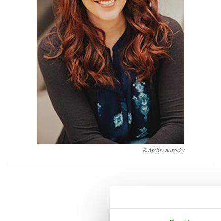
Auto - moto
Jazyky
Beletrie pro děti
Kalendáře
Beletrie pro dospělé
Kariéra a osobní rozvoj
Byznys a ekonomie
Komiks
V
© Archiv autorky