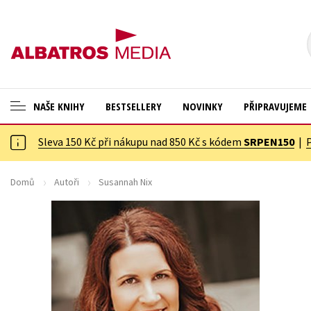
NAŠE KNIHY
BESTSELLERY
NOVINKY
PŘIPRAVUJEME
Sleva 150 Kč při nákupu nad 850 Kč s kódem
SRPEN150
|
ANGLICKÉ KNIHY -20 %
Cestování
VÝPRODEJ -70 %
Dárkové publikace
Domů
Autoři
Susannah Nix
KNIHY S DÁRKEM
Dárkové zboží
ASTERIX S DÁRKEM
Digitální fotografie
🎁DÁRKOVÉ PUBLIKACE
Esoterika a duchovní svět
✉️ DÁRKOVÉ POUKAZY
Historie a military
Hobby