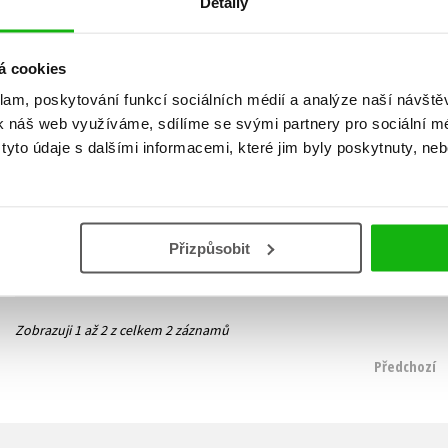
Detaily
á cookies
klam, poskytování funkcí sociálních médií a analýze naší návšt
k náš web využíváme, sdílíme se svými partnery pro sociální méd
Teorie přitažlivosti
Algoritmus srdce
yto údaje s dalšími informacemi, které jim byly poskytnuty, neb
Susannah Nix
Susannah Nix
319 Kč
319 Kč
399 Kč
399 Kč
Do košíku
Do košíku
Přizpůsobit
Zobrazuji 1 až 2 z celkem 2 záznamů
Předchozí