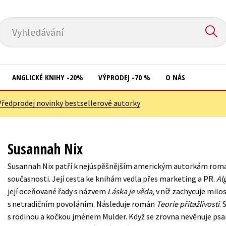
Vyhledávání
ANGLICKÉ KNIHY -20%
VÝPRODEJ -70 %
O NÁS
Předprodej novinky bestsellerové autorky
Přírodní vědy
Křížovky
Společnost, politika
Kuchařky
Susannah Nix
Technika a věda
New Adult
Susannah Nix patří k nejúspěšnějším americkým autorkám roma
Učebnice
Ostatní
současnosti. Její cesta ke knihám vedla přes marketing a PR.
Al
Umění a kultura
její oceňované řady s názvem
Láska je věda
, v níž zachycuje milo
Počítače
s netradičním povoláním. Následuje román
Teorie přitažlivosti
. 
Výchova a pedagogika
Poezie
s rodinou a kočkou jménem Mulder. Když se zrovna nevěnuje psaní 
Young adult