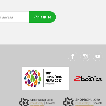
Přihlásit se
á adresa