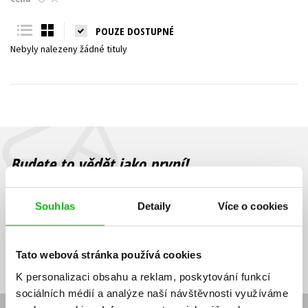
Young adult (SK)
Zahraniční literatura
Zdraví a životní styl
POUZE DOSTUPNÉ
Nebyly nalezeny žádné tituly
Všechny tituly
Budete to vědět jako první!
Zajímá Vás, jaký knižní hit právě vychází, na jaké zboží je výhodná
sleva, jaká běží soutěž o ceny? Přihlášením k odběru našich e-
Souhlas
Detaily
Více o cookies
mailových novinek
souhlasíte se zpracováním osobních údajů
.
Vaše e-
Vaše e-
Přihlásit se
mailová
mailová
Vaše e-mailová adresa
Tato webová stránka používá cookies
adresa
adresa
K personalizaci obsahu a reklam, poskytování funkcí
sociálních médií a analýze naší návštěvnosti využíváme