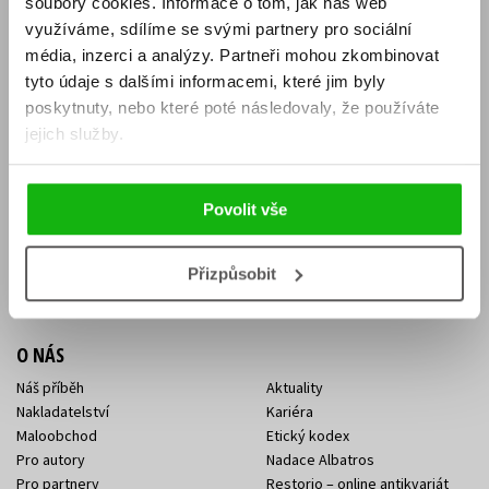
soubory cookies.
Informace o tom, jak náš web
E-SHOP
využíváme, sdílíme se svými partnery pro sociální
média, inzerci a analýzy.
Partneři mohou zkombinovat
Aktuality
Knižní novinky
tyto údaje s dalšími informacemi, které jim byly
Naši autoři
Dárkové poukazy
Obchodní podmínky
Affiliate program
poskytnuty, nebo které poté následovaly, že používáte
Jak nakoupit
Ochrana soukromí
jejich služby.
Doprava a platba
Zpětný odběr elektroodpadu
Benefitní a slevové programy
Povolit vše
KONTAKTY
Kontakt na e-shop
Kontakty Albatros Media
Přizpůsobit
Sídlo společnosti
O NÁS
Náš příběh
Aktuality
Nakladatelství
Kariéra
Maloobchod
Etický kodex
Pro autory
Nadace Albatros
Pro partnery
Restorio – online antikvariát