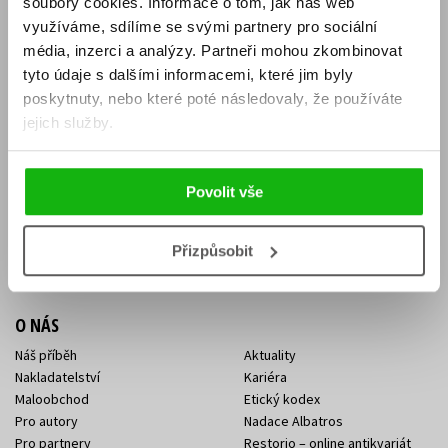
soubory cookies.
Informace o tom, jak náš web
E-SHOP
využíváme, sdílíme se svými partnery pro sociální
média, inzerci a analýzy.
Partneři mohou zkombinovat
Aktuality
Knižní novinky
tyto údaje s dalšími informacemi, které jim byly
Naši autoři
Dárkové poukazy
Obchodní podmínky
Affiliate program
poskytnuty, nebo které poté následovaly, že používáte
Jak nakoupit
Ochrana soukromí
jejich služby.
Doprava a platba
Zpětný odběr elektroodpadu
Benefitní a slevové programy
Povolit vše
KONTAKTY
Kontakt na e-shop
Kontakty Albatros Media
Přizpůsobit
Sídlo společnosti
O NÁS
Náš příběh
Aktuality
Nakladatelství
Kariéra
Maloobchod
Etický kodex
Pro autory
Nadace Albatros
Pro partnery
Restorio – online antikvariát