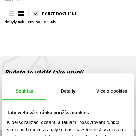
Young adult (SK)
Zahraniční literatura
Zdraví a životní styl
POUZE DOSTUPNÉ
Nebyly nalezeny žádné tituly
Všechny tituly
Budete to vědět jako první!
Zajímá Vás, jaký knižní hit právě vychází, na jaké zboží je výhodná
sleva, jaká běží soutěž o ceny? Přihlášením k odběru našich e-
Souhlas
Detaily
Více o cookies
mailových novinek
souhlasíte se zpracováním osobních údajů
.
Vaše e-
Vaše e-
Přihlásit se
mailová
mailová
Vaše e-mailová adresa
Tato webová stránka používá cookies
adresa
adresa
K personalizaci obsahu a reklam, poskytování funkcí
sociálních médií a analýze naší návštěvnosti využíváme