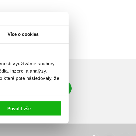
Více o cookies
ěvnosti využíváme soubory
ia, inzerci a analýzy.
o které poté následovaly, že
Přihlásit se
á adresa
Povolit vše