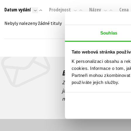
Auto - moto
Datum vydání
Prodejnost
Název
Cena
Jazyky
Beletrie pro děti
Kalendáře
Nebyly nalezeny žádné tituly
Beletrie pro dospělé
Kariéra a osobní rozvoj
Souhlas
Byznys a ekonomie
Komiks
Tato webová stránka použív
K personalizaci obsahu a re
V
cookies.
Informace o tom, ja
Budete to vědět jako prv
Partneři mohou zkombinovat t
Zajímá Vás, jaký knižní hit práv
používáte jejich služby.
jaká běží soutěž o ceny? Přihl
novinek
souhlasíte se zpracov