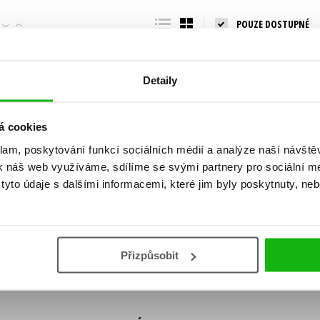
Populárně - naučná pro dospělé
POUZE DOSTUPNÉ
Young adult (SK)
Populárně - naučné pro děti
Zahraniční literatura
Předškoláci
Zdraví a životní styl
Detaily
Příroda a zahrada
á cookies
klam, poskytování funkcí sociálních médií a analýze naší návšt
šechny tituly
k náš web využíváme, sdílíme se svými partnery pro sociální méd
ní!
yto údaje s dalšími informacemi, které jim byly poskytnuty, neb
Vaše e-
Vaše e-
ě vychází, na jaké zboží je výhodná sleva,
mailová
mailová
Vaše e-mailov
adresa
adresa
ášením k odběru našich e-mailových
áním osobních údajů
.
Přizpůsobit