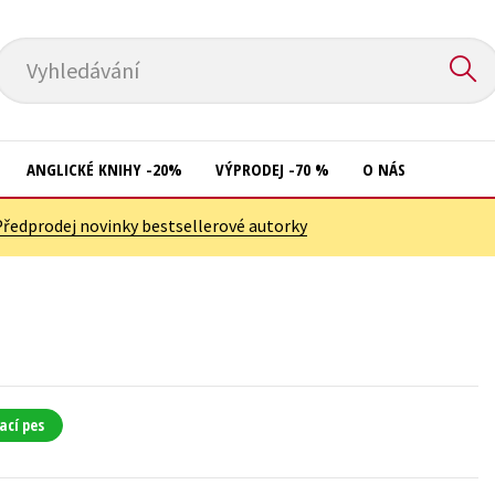
Vyhledávání
ANGLICKÉ KNIHY -20%
VÝPRODEJ -70 %
O NÁS
Předprodej novinky bestsellerové autorky
Přírodní vědy
Křížovky
Společnost, politika
Kuchařky
Technika a věda
New Adult
Učebnice
Ostatní
Umění a kultura
Počítače
ací pes
Výchova a pedagogika
Poezie
Young adult