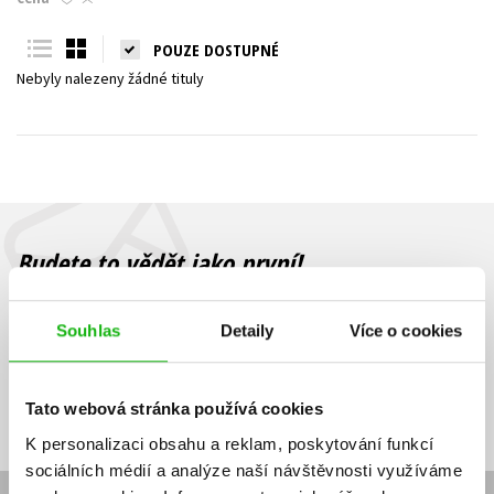
Young adult (SK)
Zahraniční literatura
Zdraví a životní styl
POUZE DOSTUPNÉ
Nebyly nalezeny žádné tituly
Všechny tituly
Budete to vědět jako první!
Zajímá Vás, jaký knižní hit právě vychází, na jaké zboží je výhodná
sleva, jaká běží soutěž o ceny? Přihlášením k odběru našich e-
Souhlas
Detaily
Více o cookies
mailových novinek
souhlasíte se zpracováním osobních údajů
.
Vaše e-
Vaše e-
Přihlásit se
mailová
mailová
Vaše e-mailová adresa
Tato webová stránka používá cookies
adresa
adresa
K personalizaci obsahu a reklam, poskytování funkcí
sociálních médií a analýze naší návštěvnosti využíváme