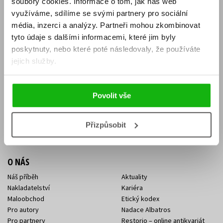
soubory cookies.
Informace o tom, jak náš web
E-SHOP
využíváme, sdílíme se svými partnery pro sociální
média, inzerci a analýzy.
Partneři mohou zkombinovat
Aktuality
Knižní novinky
tyto údaje s dalšími informacemi, které jim byly
Naši autoři
Dárkové poukazy
Obchodní podmínky
Affiliate program
poskytnuty, nebo které poté následovaly, že používáte
Jak nakoupit
Ochrana soukromí
jejich služby.
Doprava a platba
Zpětný odběr elektroodpadu
Benefitní a slevové programy
Povolit vše
KONTAKTY
Kontakt na e-shop
Kontakty Albatros Media
Přizpůsobit
Sídlo společnosti
O NÁS
Náš příběh
Aktuality
Nakladatelství
Kariéra
Maloobchod
Etický kodex
Pro autory
Nadace Albatros
Pro partnery
Restorio – online antikvariát