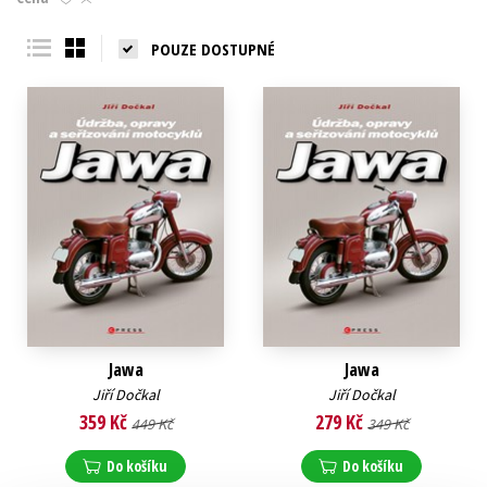
Young adult (SK)
Zahraniční literatura
Zdraví a životní styl
POUZE DOSTUPNÉ
Všechny tituly
Jawa
Jawa
Jiří Dočkal
Jiří Dočkal
359 Kč
279 Kč
449 Kč
349 Kč
Do košíku
Do košíku