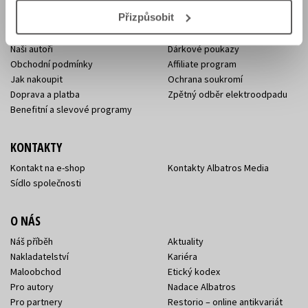
E-SHOP
Přizpůsobit
Aktuality
Knižní novinky
Naši autoři
Dárkové poukazy
Obchodní podmínky
Affiliate program
Jak nakoupit
Ochrana soukromí
Doprava a platba
Zpětný odběr elektroodpadu
Benefitní a slevové programy
KONTAKTY
Kontakt na e-shop
Kontakty Albatros Media
Sídlo společnosti
O NÁS
Náš příběh
Aktuality
Nakladatelství
Kariéra
Maloobchod
Etický kodex
Pro autory
Nadace Albatros
Pro partnery
Restorio – online antikvariát