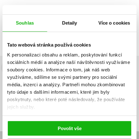
Souhlas
Detaily
Více o cookies
Zobrazuji 1 až 2 z celkem 2 záznamů
Zobraz záznamů
Předchozí
1
Další
Tato webová stránka používá cookies
K personalizaci obsahu a reklam, poskytování funkcí
sociálních médií a analýze naší návštěvnosti využíváme
soubory cookies.
Informace o tom, jak náš web
Budete to vědět jako první!
využíváme, sdílíme se svými partnery pro sociální
Zajímá Vás, jaký knižní hit právě vychází, na jaké zboží je výhodná
média, inzerci a analýzy.
Partneři mohou zkombinovat
sleva, jaká běží soutěž o ceny? Přihlášením k odběru našich e-
tyto údaje s dalšími informacemi, které jim byly
mailových novinek
souhlasíte se zpracováním osobních údajů
.
poskytnuty, nebo které poté následovaly, že používáte
jejich služby.
Vaše e-
Vaše e-
Přihlásit se
mailová
mailová
Vaše e-mailová adresa
adresa
adresa
Povolit vše