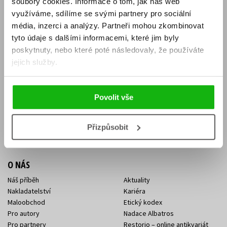
soubory cookies.
Informace o tom, jak náš web
E-SHOP
využíváme, sdílíme se svými partnery pro sociální
média, inzerci a analýzy.
Partneři mohou zkombinovat
Aktuality
Knižní novinky
tyto údaje s dalšími informacemi, které jim byly
Naši autoři
Dárkové poukazy
Obchodní podmínky
Affiliate program
poskytnuty, nebo které poté následovaly, že používáte
Jak nakoupit
Ochrana soukromí
jejich služby.
Doprava a platba
Zpětný odběr elektroodpadu
Benefitní a slevové programy
Povolit vše
KONTAKTY
Kontakt na e-shop
Kontakty Albatros Media
Přizpůsobit
Sídlo společnosti
O NÁS
Náš příběh
Aktuality
Nakladatelství
Kariéra
Maloobchod
Etický kodex
Pro autory
Nadace Albatros
Pro partnery
Restorio – online antikvariát