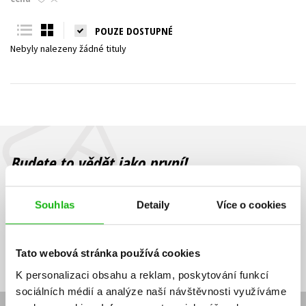
Young adult (SK)
Zahraniční literatura
Zdraví a životní styl
POUZE DOSTUPNÉ
Nebyly nalezeny žádné tituly
Všechny tituly
Budete to vědět jako první!
Zajímá Vás, jaký knižní hit právě vychází, na jaké zboží je výhodná
sleva, jaká běží soutěž o ceny? Přihlášením k odběru našich e-
Souhlas
Detaily
Více o cookies
mailových novinek
souhlasíte se zpracováním osobních údajů
.
Vaše e-
Vaše e-
Přihlásit se
mailová
mailová
Vaše e-mailová adresa
Tato webová stránka používá cookies
adresa
adresa
K personalizaci obsahu a reklam, poskytování funkcí
sociálních médií a analýze naší návštěvnosti využíváme