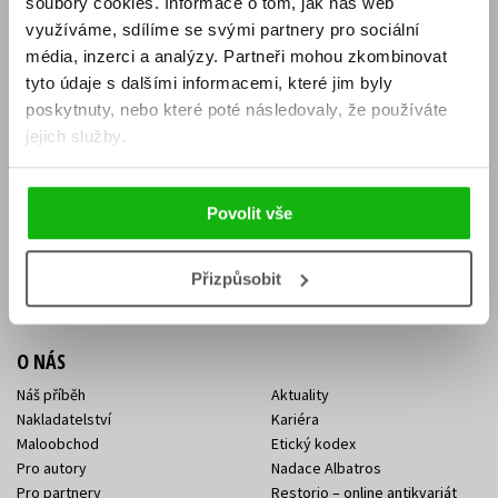
soubory cookies.
Informace o tom, jak náš web
E-SHOP
využíváme, sdílíme se svými partnery pro sociální
média, inzerci a analýzy.
Partneři mohou zkombinovat
Aktuality
Knižní novinky
tyto údaje s dalšími informacemi, které jim byly
Naši autoři
Dárkové poukazy
Obchodní podmínky
Affiliate program
poskytnuty, nebo které poté následovaly, že používáte
Jak nakoupit
Ochrana soukromí
jejich služby.
Doprava a platba
Zpětný odběr elektroodpadu
Benefitní a slevové programy
Povolit vše
KONTAKTY
Kontakt na e-shop
Kontakty Albatros Media
Přizpůsobit
Sídlo společnosti
O NÁS
Náš příběh
Aktuality
Nakladatelství
Kariéra
Maloobchod
Etický kodex
Pro autory
Nadace Albatros
Pro partnery
Restorio – online antikvariát