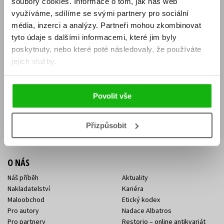
soubory cookies.
Informace o tom, jak náš web
E-SHOP
využíváme, sdílíme se svými partnery pro sociální
média, inzerci a analýzy.
Partneři mohou zkombinovat
Aktuality
Knižní novinky
tyto údaje s dalšími informacemi, které jim byly
Naši autoři
Dárkové poukazy
Obchodní podmínky
Affiliate program
poskytnuty, nebo které poté následovaly, že používáte
Jak nakoupit
Ochrana soukromí
jejich služby.
Doprava a platba
Zpětný odběr elektroodpadu
Benefitní a slevové programy
Povolit vše
KONTAKTY
Kontakt na e-shop
Kontakty Albatros Media
Přizpůsobit
Sídlo společnosti
O NÁS
Náš příběh
Aktuality
Nakladatelství
Kariéra
Maloobchod
Etický kodex
Pro autory
Nadace Albatros
Pro partnery
Restorio – online antikvariát