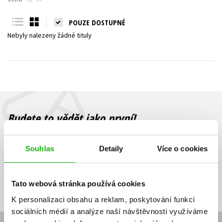
Young adult (SK)
Zahraniční literatura
Zdraví a životní styl
POUZE DOSTUPNÉ
Nebyly nalezeny žádné tituly
Všechny tituly
Budete to vědět jako první!
Zajímá Vás, jaký knižní hit právě vychází, na jaké zboží je výhodná
sleva, jaká běží soutěž o ceny? Přihlášením k odběru našich e-
Souhlas
Detaily
Více o cookies
mailových novinek
souhlasíte se zpracováním osobních údajů
.
Vaše e-
Vaše e-
Přihlásit se
mailová
mailová
Vaše e-mailová adresa
Tato webová stránka používá cookies
adresa
adresa
K personalizaci obsahu a reklam, poskytování funkcí
sociálních médií a analýze naší návštěvnosti využíváme