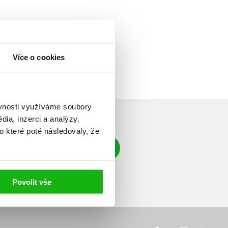
Více o cookies
ěvnosti využíváme soubory
ia, inzerci a analýzy.
o které poté následovaly, že
Přihlásit se
á adresa
Povolit vše