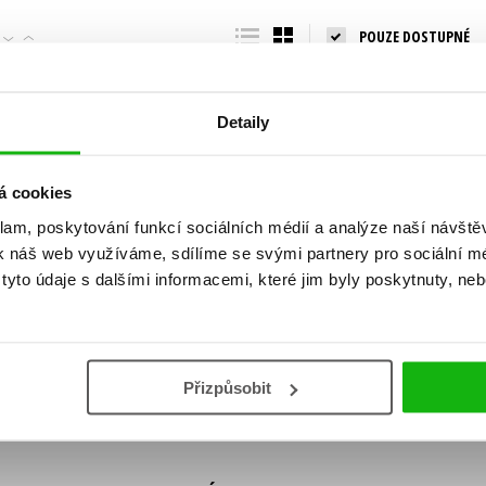
Populárně - naučná pro dospělé
POUZE DOSTUPNÉ
Young adult (SK)
Populárně - naučné pro děti
Zahraniční literatura
Předškoláci
Zdraví a životní styl
Detaily
Příroda a zahrada
á cookies
klam, poskytování funkcí sociálních médií a analýze naší návšt
šechny tituly
k náš web využíváme, sdílíme se svými partnery pro sociální méd
ní!
yto údaje s dalšími informacemi, které jim byly poskytnuty, neb
Vaše e-
Vaše e-
ě vychází, na jaké zboží je výhodná sleva,
mailová
mailová
Vaše e-mailov
adresa
adresa
ášením k odběru našich e-mailových
áním osobních údajů
.
Přizpůsobit