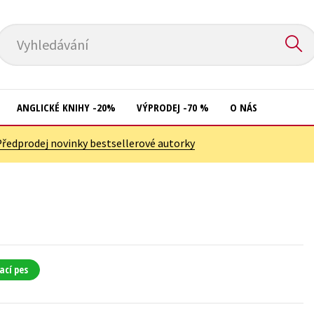
Vyhledávání
ANGLICKÉ KNIHY -20%
VÝPRODEJ -70 %
O NÁS
Předprodej novinky bestsellerové autorky
Přírodní vědy
Křížovky
Společnost, politika
Kuchařky
Technika a věda
New Adult
Učebnice
Ostatní
Umění a kultura
Počítače
ací pes
Výchova a pedagogika
Poezie
Young adult