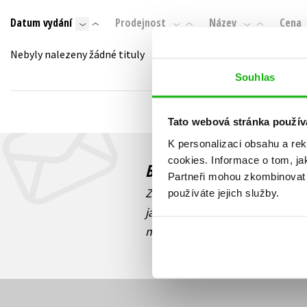
Auto - moto
Datum vydání
Prodejnost
Název
Cena
Jazyky
Beletrie pro děti
Kalendáře
Nebyly nalezeny žádné tituly
Beletrie pro dospělé
Kariéra a osobní rozvoj
Souhlas
Byznys a ekonomie
Komiks
Tato webová stránka použív
K personalizaci obsahu a re
V
cookies.
Informace o tom, ja
Budete to vědět jako prv
Partneři mohou zkombinovat t
Zajímá Vás, jaký knižní hit práv
používáte jejich služby.
jaká běží soutěž o ceny? Přihl
novinek
souhlasíte se zpracov