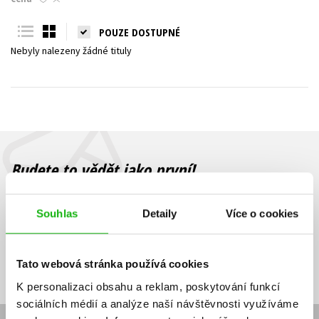
Young adult (SK)
Zahraniční literatura
Zdraví a životní styl
POUZE DOSTUPNÉ
Nebyly nalezeny žádné tituly
Všechny tituly
Budete to vědět jako první!
Zajímá Vás, jaký knižní hit právě vychází, na jaké zboží je výhodná
sleva, jaká běží soutěž o ceny? Přihlášením k odběru našich e-
Souhlas
Detaily
Více o cookies
mailových novinek
souhlasíte se zpracováním osobních údajů
.
Vaše e-
Vaše e-
Přihlásit se
mailová
mailová
Vaše e-mailová adresa
Tato webová stránka používá cookies
adresa
adresa
K personalizaci obsahu a reklam, poskytování funkcí
sociálních médií a analýze naší návštěvnosti využíváme