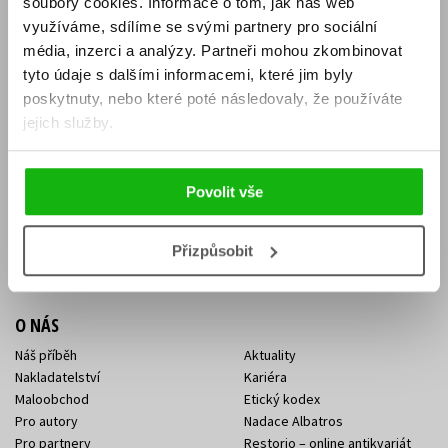
soubory cookies.
Informace o tom, jak náš web
E-SHOP
využíváme, sdílíme se svými partnery pro sociální
média, inzerci a analýzy.
Partneři mohou zkombinovat
Aktuality
Knižní novinky
tyto údaje s dalšími informacemi, které jim byly
Naši autoři
Dárkové poukazy
Obchodní podmínky
Affiliate program
poskytnuty, nebo které poté následovaly, že používáte
Jak nakoupit
Ochrana soukromí
jejich služby.
Doprava a platba
Zpětný odběr elektroodpadu
Benefitní a slevové programy
Povolit vše
KONTAKTY
Kontakt na e-shop
Kontakty Albatros Media
Přizpůsobit
Sídlo společnosti
O NÁS
Náš příběh
Aktuality
Nakladatelství
Kariéra
Maloobchod
Etický kodex
Pro autory
Nadace Albatros
Pro partnery
Restorio – online antikvariát