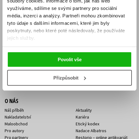
soubory cookies.
Informace o tom, jak náš web
E-SHOP
využíváme, sdílíme se svými partnery pro sociální
média, inzerci a analýzy.
Partneři mohou zkombinovat
Aktuality
Knižní novinky
tyto údaje s dalšími informacemi, které jim byly
Naši autoři
Dárkové poukazy
Obchodní podmínky
Affiliate program
poskytnuty, nebo které poté následovaly, že používáte
Jak nakoupit
Ochrana soukromí
jejich služby.
Doprava a platba
Zpětný odběr elektroodpadu
Benefitní a slevové programy
Povolit vše
KONTAKTY
Kontakt na e-shop
Kontakty Albatros Media
Přizpůsobit
Sídlo společnosti
O NÁS
Náš příběh
Aktuality
Nakladatelství
Kariéra
Maloobchod
Etický kodex
Pro autory
Nadace Albatros
Pro partnery
Restorio – online antikvariát