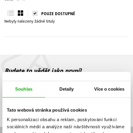
Young adult (SK)
Zahraniční literatura
Zdraví a životní styl
POUZE DOSTUPNÉ
Nebyly nalezeny žádné tituly
Všechny tituly
Budete to vědět jako první!
Zajímá Vás, jaký knižní hit právě vychází, na jaké zboží je výhodná
sleva, jaká běží soutěž o ceny? Přihlášením k odběru našich e-
Souhlas
Detaily
Více o cookies
mailových novinek
souhlasíte se zpracováním osobních údajů
.
Vaše e-
Vaše e-
Přihlásit se
mailová
mailová
Vaše e-mailová adresa
Tato webová stránka používá cookies
adresa
adresa
K personalizaci obsahu a reklam, poskytování funkcí
sociálních médií a analýze naší návštěvnosti využíváme