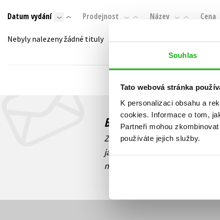
Auto - moto
Datum vydání
Prodejnost
Název
Cena
Jazyky
Beletrie pro děti
Kalendáře
Nebyly nalezeny žádné tituly
Beletrie pro dospělé
Kariéra a osobní rozvoj
Souhlas
Byznys a ekonomie
Komiks
Tato webová stránka použív
K personalizaci obsahu a re
V
cookies.
Informace o tom, ja
Budete to vědět jako prv
Partneři mohou zkombinovat t
Zajímá Vás, jaký knižní hit práv
používáte jejich služby.
jaká běží soutěž o ceny? Přihl
novinek
souhlasíte se zpracov