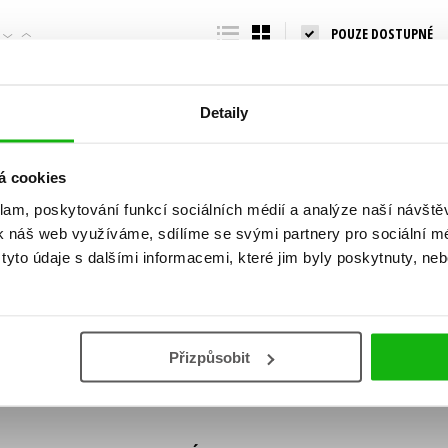
Populárně - naučná pro dospělé
POUZE DOSTUPNÉ
Young adult (SK)
Populárně - naučné pro děti
Zahraniční literatura
Předškoláci
Zdraví a životní styl
Detaily
Příroda a zahrada
á cookies
klam, poskytování funkcí sociálních médií a analýze naší návšt
šechny tituly
k náš web využíváme, sdílíme se svými partnery pro sociální méd
ní!
yto údaje s dalšími informacemi, které jim byly poskytnuty, neb
Vaše e-
Vaše e-
ě vychází, na jaké zboží je výhodná sleva,
mailová
mailová
Vaše e-mailov
adresa
adresa
ášením k odběru našich e-mailových
áním osobních údajů
.
Přizpůsobit