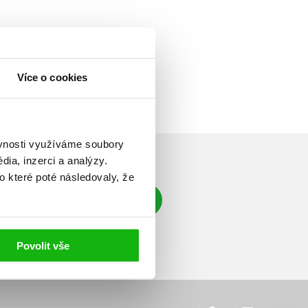
Více o cookies
ěvnosti využíváme soubory
ia, inzerci a analýzy.
o které poté následovaly, že
Přihlásit se
á adresa
Povolit vše