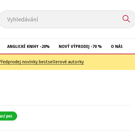
Vyhledávání
ANGLICKÉ KNIHY -20%
NOVÝ VÝPRODEJ -70 %
O NÁS
Předprodej novinky bestsellerové autorky
Přírodní vědy
Křížovky
Společnost, politika
Kuchařky
Technika a věda
New Adult
Učebnice
Ostatní
Umění a kultura
Počítače
ací pes
Výchova a pedagogika
Poezie
Young adult