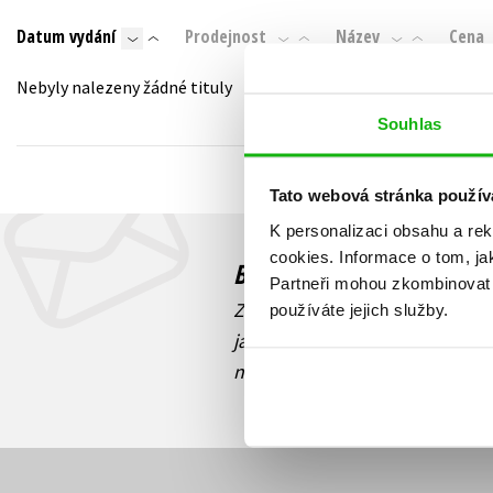
Auto - moto
Datum vydání
Prodejnost
Název
Cena
Jazyky
Beletrie pro děti
Kalendáře
Nebyly nalezeny žádné tituly
Beletrie pro dospělé
Kariéra a osobní rozvoj
Souhlas
Byznys a ekonomie
Komiks
Tato webová stránka použív
K personalizaci obsahu a re
V
cookies.
Informace o tom, ja
Budete to vědět jako prv
Partneři mohou zkombinovat t
Zajímá Vás, jaký knižní hit práv
používáte jejich služby.
jaká běží soutěž o ceny? Přihl
novinek
souhlasíte se zpracov