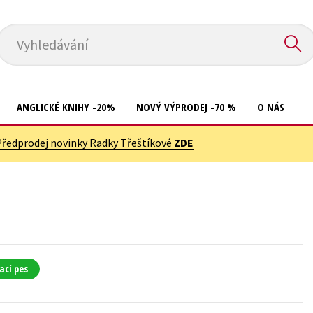
Vyhledávání
ANGLICKÉ KNIHY -20%
NOVÝ VÝPRODEJ -70 %
O NÁS
Předprodej novinky Radky Třeštíkové
ZDE
Přírodní vědy
Křížovky
Společnost, politika
Kuchařky
Technika a věda
New Adult
Učebnice
Ostatní
Umění a kultura
Počítače
ací pes
Výchova a pedagogika
Poezie
Young adult