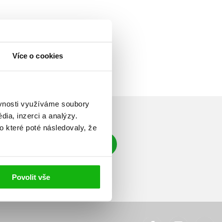
Více o cookies
ěvnosti využíváme soubory
ia, inzerci a analýzy.
o které poté následovaly, že
Přihlásit se
á adresa
Povolit vše