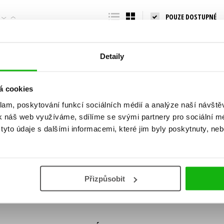
Populárně - naučná pro dospělé
POUZE DOSTUPNÉ
Young adult (SK)
Populárně - naučné pro děti
Zahraniční literatura
Předškoláci
Zdraví a životní styl
Detaily
Příroda a zahrada
á cookies
klam, poskytování funkcí sociálních médií a analýze naší návšt
šechny tituly
k náš web využíváme, sdílíme se svými partnery pro sociální méd
ní!
yto údaje s dalšími informacemi, které jim byly poskytnuty, neb
Vaše e-
Vaše e-
ě vychází, na jaké zboží je výhodná sleva,
mailová
mailová
Vaše e-mailov
adresa
adresa
ášením k odběru našich e-mailových
áním osobních údajů
.
Přizpůsobit