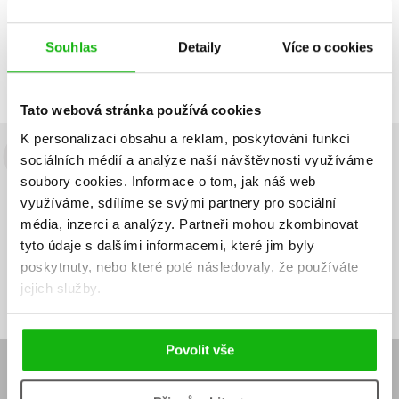
Zobrazuji 1 až 1 z celkem 1 záznamů
Zobraz záznamů
Souhlas
Detaily
Více o cookies
Předchozí
1
Další
Tato webová stránka používá cookies
K personalizaci obsahu a reklam, poskytování funkcí
sociálních médií a analýze naší návštěvnosti využíváme
Budete to vědět jako první!
soubory cookies.
Informace o tom, jak náš web
Zajímá Vás, jaký knižní hit právě vychází, na jaké zboží je výhodná
využíváme, sdílíme se svými partnery pro sociální
sleva, jaká běží soutěž o ceny? Přihlášením k odběru našich e-
média, inzerci a analýzy.
Partneři mohou zkombinovat
mailových novinek
souhlasíte se zpracováním osobních údajů
.
tyto údaje s dalšími informacemi, které jim byly
poskytnuty, nebo které poté následovaly, že používáte
Vaše e-
Vaše e-
Přihlásit se
mailová
mailová
Vaše e-mailová adresa
jejich služby.
adresa
adresa
Povolit vše
E-SHOP