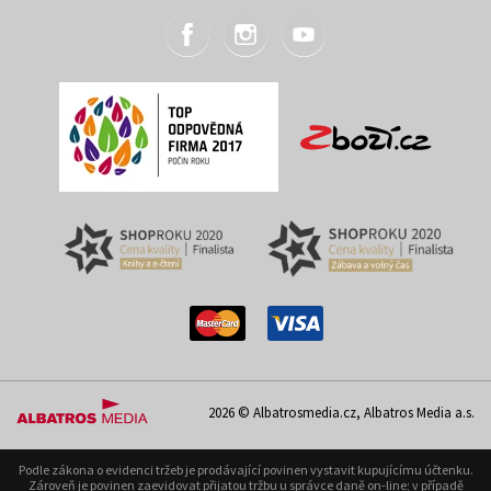
2026 © Albatrosmedia.cz, Albatros Media a.s.
Podle zákona o evidenci tržeb je prodávající povinen vystavit kupujícímu účtenku.
Zároveň je povinen zaevidovat přijatou tržbu u správce daně on-line; v případě