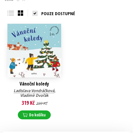
Young adult (SK)
Zahraniční literatura
Zdraví a životní styl
POUZE DOSTUPNÉ
Všechny tituly
Vánoční koledy
Ladislava Vondráčková
,
Vladimír Dvořák
319 Kč
399 Kč
Do košíku