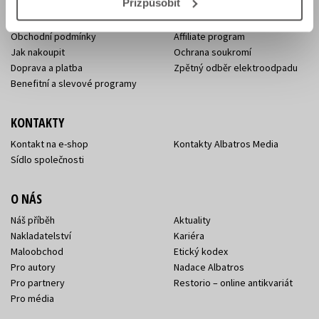
Přizpůsobit
Aktuality
Knižní novinky
Naši autoři
Dárkové poukazy
Obchodní podmínky
Affiliate program
Jak nakoupit
Ochrana soukromí
Doprava a platba
Zpětný odběr elektroodpadu
Benefitní a slevové programy
KONTAKTY
Kontakt na e-shop
Kontakty Albatros Media
Sídlo společnosti
O NÁS
Náš příběh
Aktuality
Nakladatelství
Kariéra
Maloobchod
Etický kodex
Pro autory
Nadace Albatros
Pro partnery
Restorio – online antikvariát
Pro média