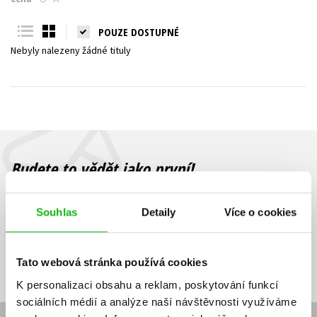
Young adult (SK)
Zahraniční literatura
Zdraví a životní styl
POUZE DOSTUPNÉ
Nebyly nalezeny žádné tituly
Všechny tituly
Budete to vědět jako první!
Zajímá Vás, jaký knižní hit právě vychází, na jaké zboží je výhodná
sleva, jaká běží soutěž o ceny? Přihlášením k odběru našich e-
Souhlas
Detaily
Více o cookies
mailových novinek
souhlasíte se zpracováním osobních údajů
.
Vaše e-
Vaše e-
Přihlásit se
mailová
mailová
Vaše e-mailová adresa
Tato webová stránka používá cookies
adresa
adresa
K personalizaci obsahu a reklam, poskytování funkcí
sociálních médií a analýze naší návštěvnosti využíváme