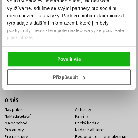
soubory cookies.
Informace o tom, jak náš web
E-SHOP
využíváme, sdílíme se svými partnery pro sociální
média, inzerci a analýzy.
Partneři mohou zkombinovat
Aktuality
Knižní novinky
tyto údaje s dalšími informacemi, které jim byly
Naši autoři
Dárkové poukazy
Obchodní podmínky
Affiliate program
poskytnuty, nebo které poté následovaly, že používáte
Jak nakoupit
Ochrana soukromí
jejich služby.
Doprava a platba
Zpětný odběr elektroodpadu
Benefitní a slevové programy
Povolit vše
KONTAKTY
Kontakt na e-shop
Kontakty Albatros Media
Přizpůsobit
Sídlo společnosti
O NÁS
Náš příběh
Aktuality
Nakladatelství
Kariéra
Maloobchod
Etický kodex
Pro autory
Nadace Albatros
Pro partnery
Restorio – online antikvariát