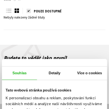
Young adult (SK)
Zahraniční literatura
Zdraví a životní styl
POUZE DOSTUPNÉ
Nebyly nalezeny žádné tituly
Všechny tituly
Budete to vědět jako první!
Zajímá Vás, jaký knižní hit právě vychází, na jaké zboží je výhodná
sleva, jaká běží soutěž o ceny? Přihlášením k odběru našich e-
Souhlas
Detaily
Více o cookies
mailových novinek
souhlasíte se zpracováním osobních údajů
.
Vaše e-
Vaše e-
Přihlásit se
mailová
mailová
Vaše e-mailová adresa
Tato webová stránka používá cookies
adresa
adresa
K personalizaci obsahu a reklam, poskytování funkcí
sociálních médií a analýze naší návštěvnosti využíváme