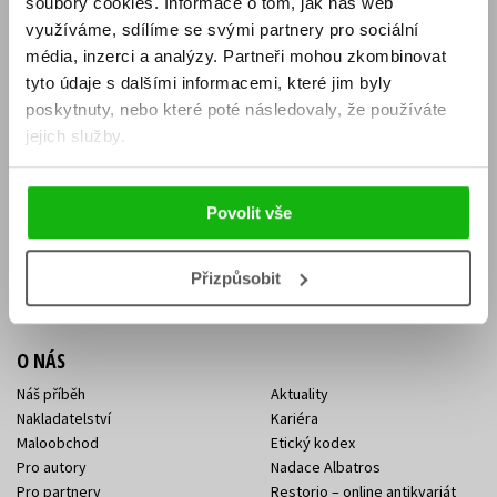
soubory cookies.
Informace o tom, jak náš web
E-SHOP
využíváme, sdílíme se svými partnery pro sociální
média, inzerci a analýzy.
Partneři mohou zkombinovat
Aktuality
Knižní novinky
tyto údaje s dalšími informacemi, které jim byly
Naši autoři
Dárkové poukazy
Obchodní podmínky
Affiliate program
poskytnuty, nebo které poté následovaly, že používáte
Jak nakoupit
Ochrana soukromí
jejich služby.
Doprava a platba
Zpětný odběr elektroodpadu
Benefitní a slevové programy
Povolit vše
KONTAKTY
Kontakt na e-shop
Kontakty Albatros Media
Přizpůsobit
Sídlo společnosti
O NÁS
Náš příběh
Aktuality
Nakladatelství
Kariéra
Maloobchod
Etický kodex
Pro autory
Nadace Albatros
Pro partnery
Restorio – online antikvariát