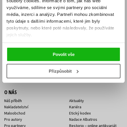
soubory cookies.
Informace o tom, jak náš web
E-SHOP
využíváme, sdílíme se svými partnery pro sociální
média, inzerci a analýzy.
Partneři mohou zkombinovat
Aktuality
Knižní novinky
tyto údaje s dalšími informacemi, které jim byly
Naši autoři
Dárkové poukazy
Obchodní podmínky
Affiliate program
poskytnuty, nebo které poté následovaly, že používáte
Jak nakoupit
Ochrana soukromí
jejich služby.
Doprava a platba
Zpětný odběr elektroodpadu
Benefitní a slevové programy
Povolit vše
KONTAKTY
Kontakt na e-shop
Kontakty Albatros Media
Přizpůsobit
Sídlo společnosti
O NÁS
Náš příběh
Aktuality
Nakladatelství
Kariéra
Maloobchod
Etický kodex
Pro autory
Nadace Albatros
Pro partnery
Restorio – online antikvariát