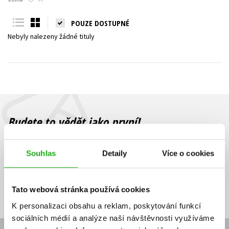
Young adult (SK)
Zahraniční literatura
Zdraví a životní styl
POUZE DOSTUPNÉ
Nebyly nalezeny žádné tituly
Všechny tituly
Budete to vědět jako první!
Zajímá Vás, jaký knižní hit právě vychází, na jaké zboží je výhodná
sleva, jaká běží soutěž o ceny? Přihlášením k odběru našich e-
Souhlas
Detaily
Více o cookies
mailových novinek
souhlasíte se zpracováním osobních údajů
.
Vaše e-
Vaše e-
Přihlásit se
mailová
mailová
Vaše e-mailová adresa
Tato webová stránka používá cookies
adresa
adresa
K personalizaci obsahu a reklam, poskytování funkcí
sociálních médií a analýze naší návštěvnosti využíváme