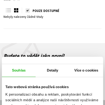
Young adult (SK)
Zahraniční literatura
Zdraví a životní styl
POUZE DOSTUPNÉ
Nebyly nalezeny žádné tituly
Všechny tituly
Budete to vědět jako první!
Zajímá Vás, jaký knižní hit právě vychází, na jaké zboží je výhodná
sleva, jaká běží soutěž o ceny? Přihlášením k odběru našich e-
Souhlas
Detaily
Více o cookies
mailových novinek
souhlasíte se zpracováním osobních údajů
.
Vaše e-
Vaše e-
Přihlásit se
mailová
mailová
Vaše e-mailová adresa
Tato webová stránka používá cookies
adresa
adresa
K personalizaci obsahu a reklam, poskytování funkcí
sociálních médií a analýze naší návštěvnosti využíváme