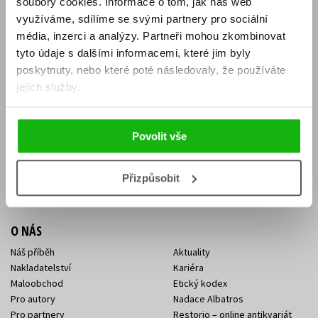
soubory cookies.
Informace o tom, jak náš web
E-SHOP
využíváme, sdílíme se svými partnery pro sociální
média, inzerci a analýzy.
Partneři mohou zkombinovat
Aktuality
Knižní novinky
tyto údaje s dalšími informacemi, které jim byly
Naši autoři
Dárkové poukazy
Obchodní podmínky
Affiliate program
poskytnuty, nebo které poté následovaly, že používáte
Jak nakoupit
Ochrana soukromí
jejich služby.
Doprava a platba
Zpětný odběr elektroodpadu
Benefitní a slevové programy
Povolit vše
KONTAKTY
Kontakt na e-shop
Kontakty Albatros Media
Přizpůsobit
Sídlo společnosti
O NÁS
Náš příběh
Aktuality
Nakladatelství
Kariéra
Maloobchod
Etický kodex
Pro autory
Nadace Albatros
Pro partnery
Restorio – online antikvariát