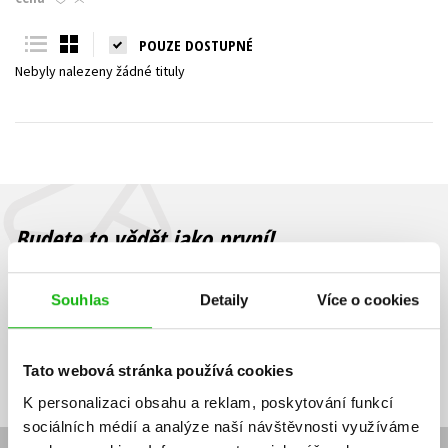
Young adult (SK)
Zahraniční literatura
Zdraví a životní styl
POUZE DOSTUPNÉ
Nebyly nalezeny žádné tituly
Všechny tituly
Budete to vědět jako první!
Zajímá Vás, jaký knižní hit právě vychází, na jaké zboží je výhodná
sleva, jaká běží soutěž o ceny? Přihlášením k odběru našich e-
Souhlas
Detaily
Více o cookies
mailových novinek
souhlasíte se zpracováním osobních údajů
.
Vaše e-
Vaše e-
Přihlásit se
mailová
mailová
Vaše e-mailová adresa
Tato webová stránka používá cookies
adresa
adresa
K personalizaci obsahu a reklam, poskytování funkcí
sociálních médií a analýze naší návštěvnosti využíváme