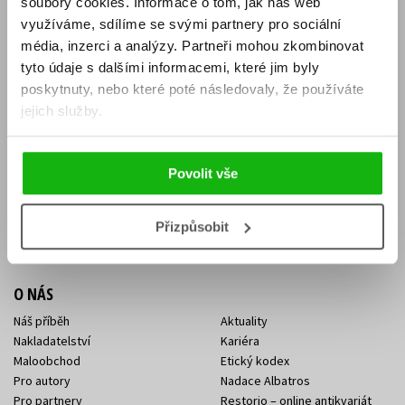
soubory cookies.
Informace o tom, jak náš web
E-SHOP
využíváme, sdílíme se svými partnery pro sociální
média, inzerci a analýzy.
Partneři mohou zkombinovat
Aktuality
Knižní novinky
tyto údaje s dalšími informacemi, které jim byly
Naši autoři
Dárkové poukazy
Obchodní podmínky
Affiliate program
poskytnuty, nebo které poté následovaly, že používáte
Jak nakoupit
Ochrana soukromí
jejich služby.
Doprava a platba
Zpětný odběr elektroodpadu
Benefitní a slevové programy
Povolit vše
KONTAKTY
Kontakt na e-shop
Kontakty Albatros Media
Přizpůsobit
Sídlo společnosti
O NÁS
Náš příběh
Aktuality
Nakladatelství
Kariéra
Maloobchod
Etický kodex
Pro autory
Nadace Albatros
Pro partnery
Restorio – online antikvariát