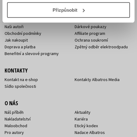
E-SHOP
Přizpůsobit
Aktuality
Knižní novinky
Naši autoři
Dárkové poukazy
Obchodní podmínky
Affiliate program
Jak nakoupit
Ochrana soukromí
Doprava a platba
Zpětný odběr elektroodpadu
Benefitní a slevové programy
KONTAKTY
Kontakt na e-shop
Kontakty Albatros Media
Sídlo společnosti
O NÁS
Náš příběh
Aktuality
Nakladatelství
Kariéra
Maloobchod
Etický kodex
Pro autory
Nadace Albatros