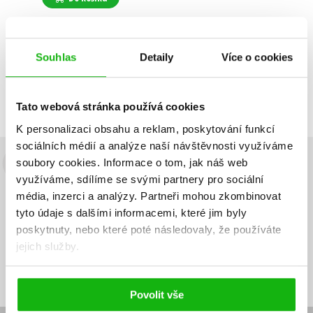
Souhlas
Detaily
Více o cookies
Zobrazuji 1 až 1 z celkem 1 záznamů
Zobraz záznamů
Předchozí
1
Další
Tato webová stránka používá cookies
K personalizaci obsahu a reklam, poskytování funkcí
sociálních médií a analýze naší návštěvnosti využíváme
soubory cookies.
Informace o tom, jak náš web
Budete to vědět jako první!
využíváme, sdílíme se svými partnery pro sociální
média, inzerci a analýzy.
Partneři mohou zkombinovat
Zajímá Vás, jaký knižní hit právě vychází, na jaké zboží je výhodná
sleva, jaká běží soutěž o ceny? Přihlášením k odběru našich e-
tyto údaje s dalšími informacemi, které jim byly
mailových novinek
souhlasíte se zpracováním osobních údajů
.
poskytnuty, nebo které poté následovaly, že používáte
jejich služby.
Vaše e-
Vaše e-
Přihlásit se
mailová
mailová
Vaše e-mailová adresa
adresa
adresa
Povolit vše