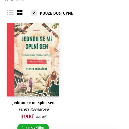
Young adult (SK)
Zahraniční literatura
Zdraví a životní styl
POUZE DOSTUPNÉ
Všechny tituly
Jednou se mi splní sen
Tereza Košnařová
319 Kč
399 Kč
Do košíku