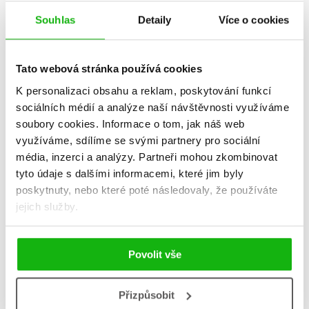
Souhlas
Detaily
Více o cookies
Tato webová stránka používá cookies
K personalizaci obsahu a reklam, poskytování funkcí
sociálních médií a analýze naší návštěvnosti využíváme
soubory cookies.
Informace o tom, jak náš web
využíváme, sdílíme se svými partnery pro sociální
média, inzerci a analýzy.
Partneři mohou zkombinovat
Jedním tahem pera
tyto údaje s dalšími informacemi, které jim byly
Terry Pratchett
poskytnuty, nebo které poté následovaly, že používáte
319 Kč
jejich služby.
399 Kč
Do košíku
Povolit vše
Přizpůsobit
Zobrazuji 1 až 1 z celkem 1 záznamů