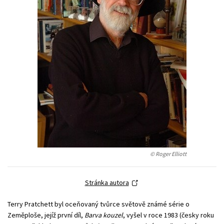
Young adult (SK)
Zahraniční literatura
Zdraví a životní styl
Všechny tituly
© Roger Elliott
Stránka autora
Terry Pratchett byl oceňovaný tvůrce světově známé série o
Zeměploše, jejíž první díl,
Barva kouzel
, vyšel v roce 1983 (česky roku