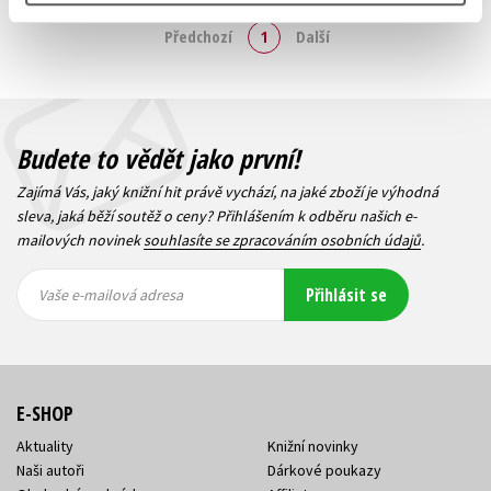
Zobraz záznamů
Předchozí
1
Další
Budete to vědět jako první!
Zajímá Vás, jaký knižní hit právě vychází, na jaké zboží je výhodná
sleva, jaká běží soutěž o ceny? Přihlášením k odběru našich e-
mailových novinek
souhlasíte se zpracováním osobních údajů
.
Vaše e-
Vaše e-
Přihlásit se
mailová
mailová
Vaše e-mailová adresa
adresa
adresa
E-SHOP
Aktuality
Knižní novinky
Naši autoři
Dárkové poukazy