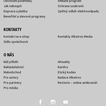
Obchodní podmínky
Affiliate program
Jak nakoupit
Ochrana soukromí
Doprava a platba
Zpětný odběr elektroodpadu
Benefitní a slevové programy
KONTAKTY
Kontakt na e-shop
Kontakty Albatros Media
Sídlo společnosti
O NÁS
Náš příběh
Aktuality
Nakladatelství
Kariéra
Maloobchod
Etický kodex
Pro autory
Nadace Albatros
Pro partnery
Restorio – online antikvariát
Pro média