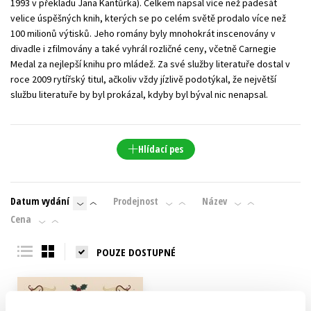
1993 v překladu Jana Kantůrka). Celkem napsal více než padesát
velice úspěšných knih, kterých se po celém světě prodalo více než
100 milionů výtisků. Jeho romány byly mnohokrát inscenovány v
divadle i zfilmovány a také vyhrál rozličné ceny, včetně Carnegie
Medal za nejlepší knihu pro mládež. Za své služby literatuře dostal v
roce 2009 rytířský titul, ačkoliv vždy jízlivě podotýkal, že největší
službu literatuře by byl prokázal, kdyby byl býval nic nenapsal.
Hlídací pes
Datum vydání
Prodejnost
Název
Cena
POUZE DOSTUPNÉ