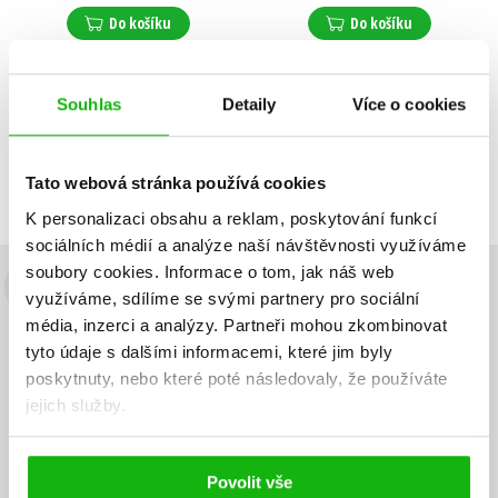
Do košíku
Do košíku
Souhlas
Detaily
Více o cookies
Zobrazuji 1 až 2 z celkem 2 záznamů
Zobraz záznamů
Předchozí
1
Další
Tato webová stránka používá cookies
K personalizaci obsahu a reklam, poskytování funkcí
sociálních médií a analýze naší návštěvnosti využíváme
soubory cookies.
Informace o tom, jak náš web
Budete to vědět jako první!
využíváme, sdílíme se svými partnery pro sociální
média, inzerci a analýzy.
Partneři mohou zkombinovat
Zajímá Vás, jaký knižní hit právě vychází, na jaké zboží je výhodná
tyto údaje s dalšími informacemi, které jim byly
sleva, jaká běží soutěž o ceny? Přihlášením k odběru našich e-
poskytnuty, nebo které poté následovaly, že používáte
mailových novinek
souhlasíte se zpracováním osobních údajů
.
jejich služby.
Vaše e-
Vaše e-
Přihlásit se
mailová
mailová
Vaše e-mailová adresa
adresa
adresa
Povolit vše