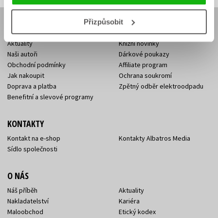
Přizpůsobit
E-SHOP
Aktuality
Knižní novinky
Naši autoři
Dárkové poukazy
Obchodní podmínky
Affiliate program
Jak nakoupit
Ochrana soukromí
Doprava a platba
Zpětný odběr elektroodpadu
Benefitní a slevové programy
KONTAKTY
Kontakt na e-shop
Kontakty Albatros Media
Sídlo společnosti
O NÁS
Náš příběh
Aktuality
Nakladatelství
Kariéra
Maloobchod
Etický kodex