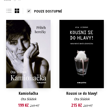
Young adult (SK)
Zahraniční literatura
Zdraví a životní styl
POUZE DOSTUPNÉ
Všechny tituly
Kamioňačka
Kousni se do hlavy!
Ota Sládek
Ota Sládek
199 Kč
215 Kč
249 Kč
269 Kč