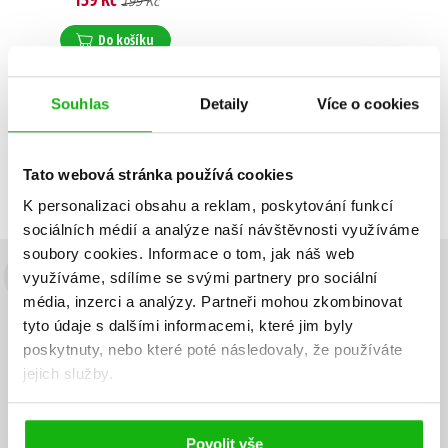
199 Kč
Do košíku
Souhlas
Detaily
Více o cookies
Zobrazuji 1 až 1 z celkem 1 záznamů
Zobraz záznamů
Tato webová stránka používá cookies
Předchozí
1
Další
K personalizaci obsahu a reklam, poskytování funkcí
sociálních médií a analýze naší návštěvnosti využíváme
soubory cookies.
Informace o tom, jak náš web
využíváme, sdílíme se svými partnery pro sociální
Budete to vědět jako první!
média, inzerci a analýzy.
Partneři mohou zkombinovat
Zajímá Vás, jaký knižní hit právě vychází, na jaké zboží je výhodná
tyto údaje s dalšími informacemi, které jim byly
sleva, jaká běží soutěž o ceny? Přihlášením k odběru našich e-
poskytnuty, nebo které poté následovaly, že používáte
mailových novinek
souhlasíte se zpracováním osobních údajů
.
jejich služby.
Vaše e-
Vaše e-
Přihlásit se
mailová
mailová
Vaše e-mailová adresa
adresa
adresa
Povolit vše