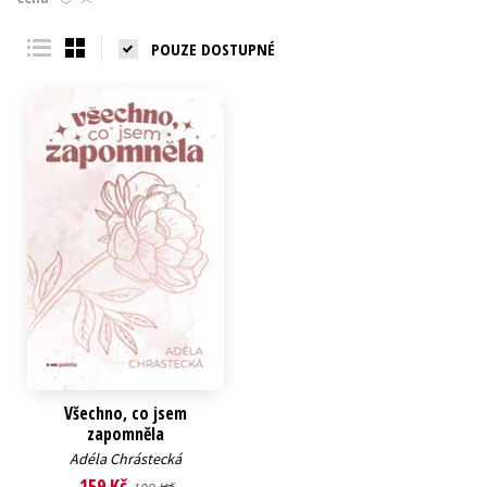
Young adult (SK)
Zahraniční literatura
Zdraví a životní styl
POUZE DOSTUPNÉ
Všechny tituly
Všechno, co jsem
zapomněla
Adéla Chrástecká
159 Kč