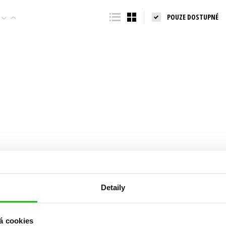
Populárně - naučná pro dospělé
POUZE DOSTUPNÉ
Young adult (SK)
Populárně - naučné pro děti
Zahraniční literatura
Předškoláci
Zdraví a životní styl
Příroda a zahrada
šechny tituly
Detaily
á cookies