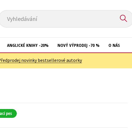
Vyhledávání
ANGLICKÉ KNIHY -20%
NOVÝ VÝPRODEJ -70 %
O NÁS
Předprodej novinky bestsellerové autorky
Přírodní vědy
Křížovky
Společnost, politika
Kuchařky
Technika a věda
New Adult
Učebnice
Ostatní
Umění a kultura
Počítače
ací pes
Výchova a pedagogika
Poezie
Young adult