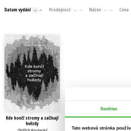
Auto - moto
Datum vydání
Prodejnost
Název
Cena
Jazyky
Beletrie pro děti
Kalendáře
Beletrie pro dospělé
Kariéra a osobní rozvoj
Byznys a ekonomie
Komiks
V
Souhlas
Kde končí stromy a začínají
hvězdy
Tato webová stránka použív
Oldřich Koutecký