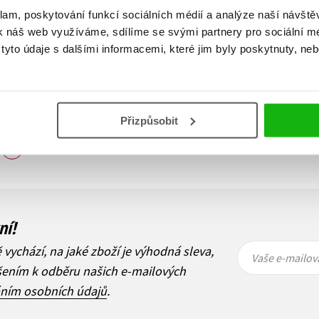
klam, poskytování funkcí sociálních médií a analýze naší návšt
k náš web využíváme, sdílíme se svými partnery pro sociální méd
yto údaje s dalšími informacemi, které jim byly poskytnuty, neb
Přizpůsobit
Zobraz záznamů
1
Další
ní!
Vaše e-
Vaše e-
ě vychází, na jaké zboží je výhodná sleva,
mailová
mailová
Vaše e-mailov
adresa
adresa
ášením k odběru našich e-mailových
áním osobních údajů
.