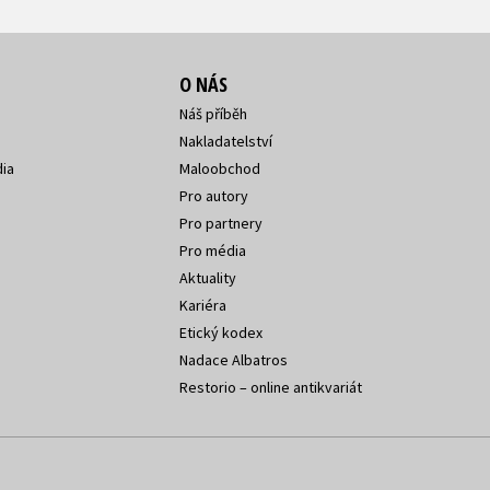
O NÁS
Náš příběh
Nakladatelství
ia
Maloobchod
Pro autory
Pro partnery
Pro média
Aktuality
Kariéra
Etický kodex
Nadace Albatros
Restorio – online antikvariát