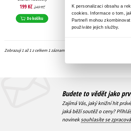
199 Kč
K personalizaci obsahu a re
249 Kč
cookies.
Informace o tom, ja
Do košíku
Partneři mohou zkombinovat t
používáte jejich služby.
Zobrazuji 1 až 1 z celkem 1 záznamů
Předchozí
Budete to vědět jako prv
Zajímá Vás, jaký knižní hit práv
jaká běží soutěž o ceny? Přihl
novinek
souhlasíte se zpracov