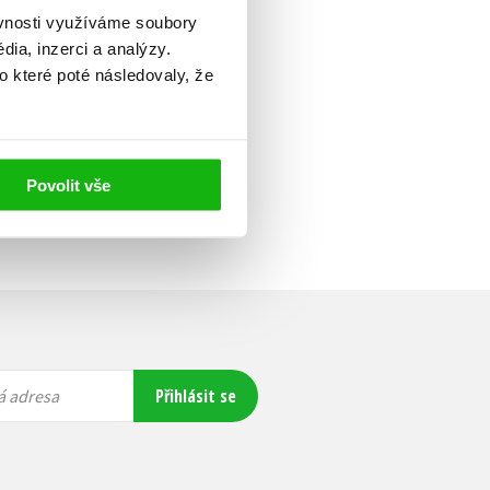
ěvnosti využíváme soubory
ia, inzerci a analýzy.
o které poté následovaly, že
Povolit vše
Přihlásit se
á adresa