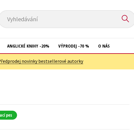
Vyhledávání
ANGLICKÉ KNIHY -20%
VÝPRODEJ -70 %
O NÁS
Předprodej novinky bestsellerové autorky
Přírodní vědy
Křížovky
Společnost, politika
Kuchařky
Technika a věda
New Adult
Učebnice
Ostatní
Umění a kultura
Počítače
ací pes
Výchova a pedagogika
Poezie
Young adult