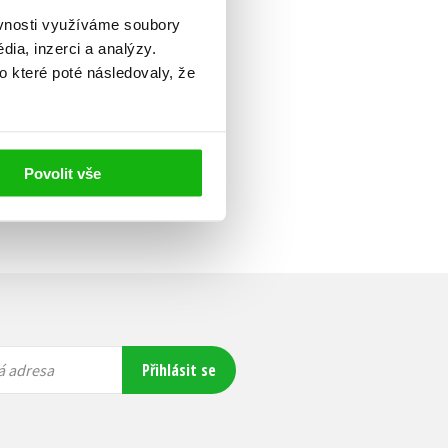
ěvnosti využíváme soubory
ia, inzerci a analýzy.
o které poté následovaly, že
Povolit vše
Přihlásit se
á adresa