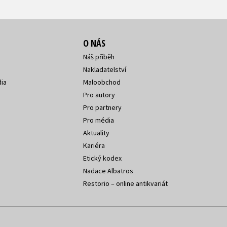
O NÁS
Náš příběh
Nakladatelství
ia
Maloobchod
Pro autory
Pro partnery
Pro média
Aktuality
Kariéra
Etický kodex
Nadace Albatros
Restorio – online antikvariát