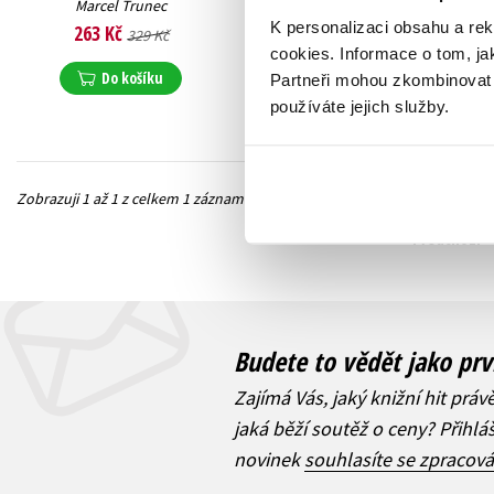
Marcel Trunec
K personalizaci obsahu a re
263 Kč
329 Kč
cookies.
Informace o tom, ja
Do košíku
Partneři mohou zkombinovat t
používáte jejich služby.
Zobrazuji 1 až 1 z celkem 1 záznamů
Předchozí
Budete to vědět jako prv
Zajímá Vás, jaký knižní hit práv
jaká běží soutěž o ceny? Přihl
novinek
souhlasíte se zpracov