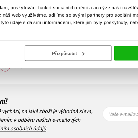
klam, poskytování funkcí sociálních médií a analýze naší návšt
k náš web využíváme, sdílíme se svými partnery pro sociální méd
yto údaje s dalšími informacemi, které jim byly poskytnuty, neb
Přizpůsobit
Zobraz záznamů
1
Další
ní!
Vaše e-
Vaše e-
ě vychází, na jaké zboží je výhodná sleva,
mailová
mailová
Vaše e-mailov
adresa
adresa
ášením k odběru našich e-mailových
áním osobních údajů
.