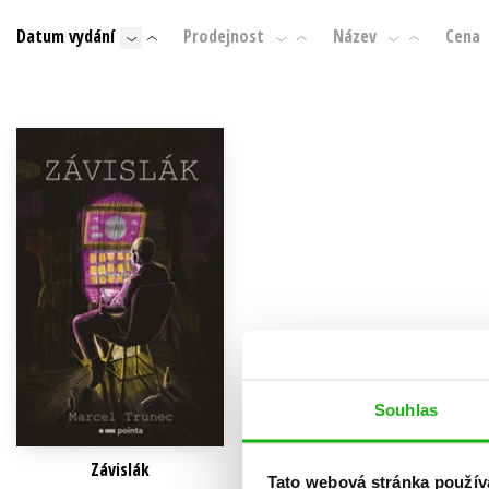
Auto - moto
Datum vydání
Prodejnost
Název
Cena
Jazyky
Beletrie pro děti
Kalendáře
Beletrie pro dospělé
Kariéra a osobní rozvoj
Byznys a ekonomie
Komiks
V
Souhlas
Závislák
Tato webová stránka použív