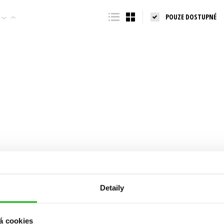
Populárně - naučná pro dospělé
POUZE DOSTUPNÉ
Young adult (SK)
Populárně - naučné pro děti
Zahraniční literatura
Předškoláci
Zdraví a životní styl
Příroda a zahrada
šechny tituly
Detaily
á cookies