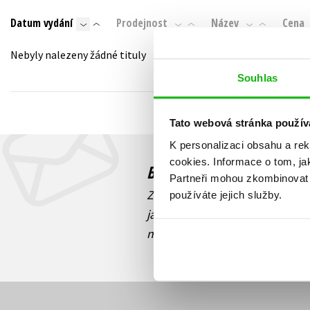
Auto - moto
Datum vydání
Prodejnost
Název
Cena
Jazyky
Beletrie pro děti
Kalendáře
Nebyly nalezeny žádné tituly
Beletrie pro dospělé
Kariéra a osobní rozvoj
Souhlas
Byznys a ekonomie
Komiks
Tato webová stránka použív
K personalizaci obsahu a re
V
cookies.
Informace o tom, ja
Budete to vědět jako prv
Partneři mohou zkombinovat t
Zajímá Vás, jaký knižní hit práv
používáte jejich služby.
jaká běží soutěž o ceny? Přihl
novinek
souhlasíte se zpracov