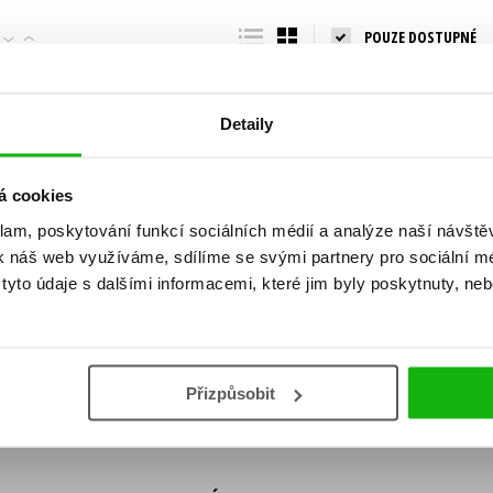
Populárně - naučná pro dospělé
POUZE DOSTUPNÉ
Young adult (SK)
Populárně - naučné pro děti
Zahraniční literatura
Předškoláci
Zdraví a životní styl
Detaily
Příroda a zahrada
á cookies
klam, poskytování funkcí sociálních médií a analýze naší návšt
šechny tituly
k náš web využíváme, sdílíme se svými partnery pro sociální méd
ní!
yto údaje s dalšími informacemi, které jim byly poskytnuty, neb
Vaše e-
Vaše e-
ě vychází, na jaké zboží je výhodná sleva,
mailová
mailová
Vaše e-mailov
adresa
adresa
ášením k odběru našich e-mailových
áním osobních údajů
.
Přizpůsobit