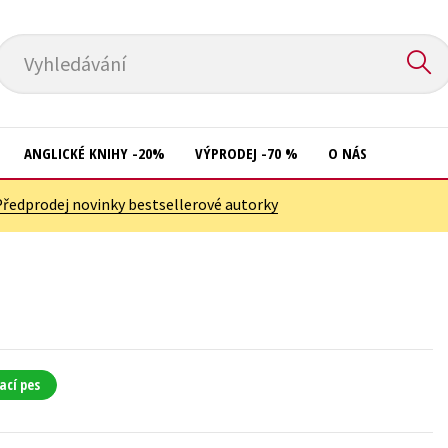
Vyhledávání
ANGLICKÉ KNIHY -20%
VÝPRODEJ -70 %
O NÁS
Předprodej novinky bestsellerové autorky
Přírodní vědy
Křížovky
Společnost, politika
Kuchařky
Technika a věda
New Adult
Učebnice
Ostatní
Umění a kultura
Počítače
ací pes
Výchova a pedagogika
Poezie
Young adult