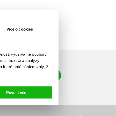
Více o cookies
ěvnosti využíváme soubory
ia, inzerci a analýzy.
o které poté následovaly, že
Přihlásit se
á adresa
Povolit vše