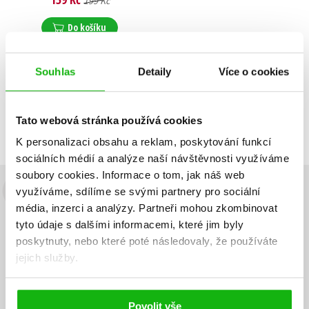
199 Kč
Do košíku
Souhlas
Detaily
Více o cookies
Zobrazuji 1 až 1 z celkem 1 záznamů
Zobraz záznamů
Tato webová stránka používá cookies
Předchozí
1
Další
K personalizaci obsahu a reklam, poskytování funkcí
sociálních médií a analýze naší návštěvnosti využíváme
soubory cookies.
Informace o tom, jak náš web
využíváme, sdílíme se svými partnery pro sociální
Budete to vědět jako první!
média, inzerci a analýzy.
Partneři mohou zkombinovat
Zajímá Vás, jaký knižní hit právě vychází, na jaké zboží je výhodná
tyto údaje s dalšími informacemi, které jim byly
sleva, jaká běží soutěž o ceny? Přihlášením k odběru našich e-
poskytnuty, nebo které poté následovaly, že používáte
mailových novinek
souhlasíte se zpracováním osobních údajů
.
jejich služby.
Vaše e-
Vaše e-
Přihlásit se
mailová
mailová
Vaše e-mailová adresa
adresa
adresa
Povolit vše