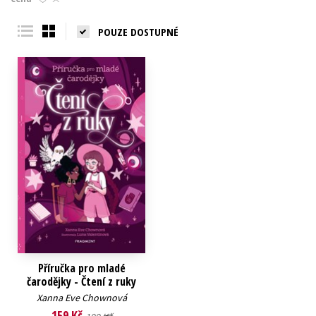
Young adult (SK)
Zahraniční literatura
Zdraví a životní styl
POUZE DOSTUPNÉ
Všechny tituly
Příručka pro mladé
čarodějky - Čtení z ruky
Xanna Eve Chownová
159 Kč