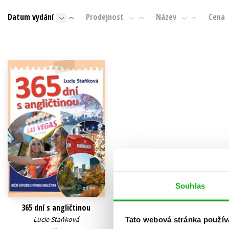
Auto - moto
Datum vydání
Prodejnost
Název
Cena
Jazyky
Beletrie pro děti
Kalendáře
Beletrie pro dospělé
Kariéra a osobní rozvoj
Byznys a ekonomie
Komiks
V
Souhlas
365 dní s angličtinou
Lucie Staňková
Tato webová stránka použív