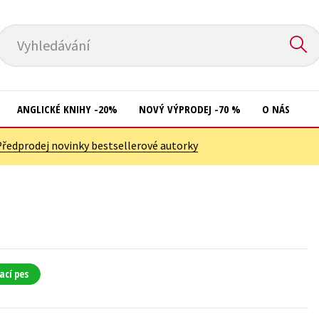
Vyhledávání
ANGLICKÉ KNIHY -20%
NOVÝ VÝPRODEJ -70 %
O NÁS
Předprodej novinky bestsellerové autorky
Přírodní vědy
Křížovky
Společnost, politika
Kuchařky
Technika a věda
New Adult
Učebnice
Ostatní
Umění a kultura
Počítače
ací pes
Výchova a pedagogika
Poezie
Young adult