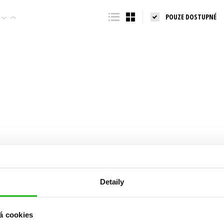
Populárně - naučná pro dospělé
POUZE DOSTUPNÉ
Young adult (SK)
Populárně - naučné pro děti
Zahraniční literatura
Předškoláci
Zdraví a životní styl
Příroda a zahrada
šechny tituly
Detaily
á cookies