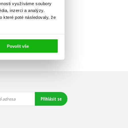
ěvnosti využíváme soubory
ia, inzerci a analýzy.
o které poté následovaly, že
Povolit vše
Přihlásit se
á adresa