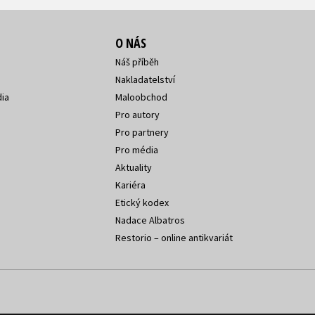
O NÁS
Náš příběh
Nakladatelství
ia
Maloobchod
Pro autory
Pro partnery
Pro média
Aktuality
Kariéra
Etický kodex
Nadace Albatros
Restorio – online antikvariát