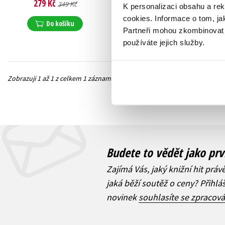
279 Kč
349 Kč
K personalizaci obsahu a re
cookies.
Informace o tom, ja
Do košíku
Partneři mohou zkombinovat t
používáte jejich služby.
Zobrazuji 1 až 1 z celkem 1 záznamů
Předchozí
Budete to vědět jako prv
Zajímá Vás, jaký knižní hit práv
jaká běží soutěž o ceny? Přihl
novinek
souhlasíte se zpracov