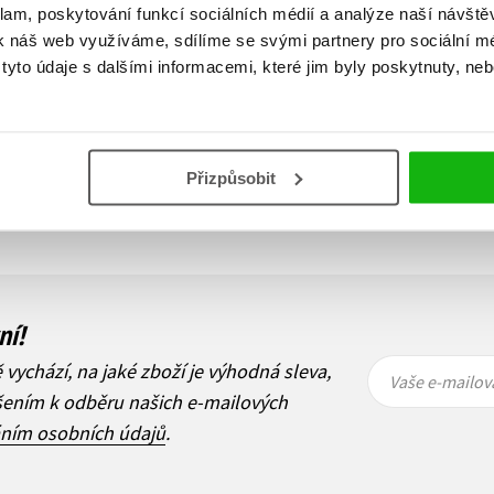
klam, poskytování funkcí sociálních médií a analýze naší návšt
k náš web využíváme, sdílíme se svými partnery pro sociální méd
yto údaje s dalšími informacemi, které jim byly poskytnuty, neb
Zobraz záznamů
Přizpůsobit
1
Další
ní!
Vaše e-
Vaše e-
ě vychází, na jaké zboží je výhodná sleva,
mailová
mailová
Vaše e-mailov
adresa
adresa
ášením k odběru našich e-mailových
áním osobních údajů
.