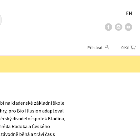
EN
Přihlásit
0 Kč
bí na kladenské základní škole
hry, pro Bio Illusion adaptoval
térský divadelní spolek Kladina,
lfréda Radoka a Českého
 závodně běhá a tráví čas s