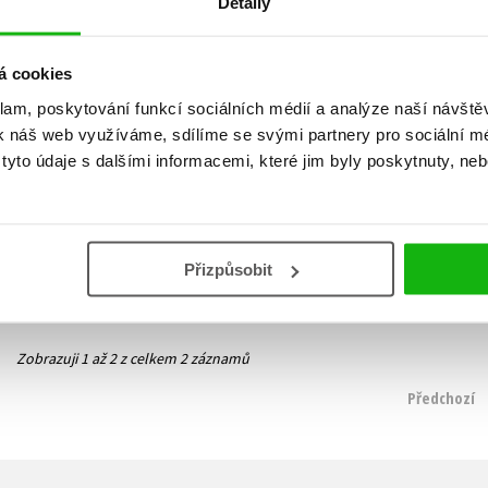
Detaily
á cookies
klam, poskytování funkcí sociálních médií a analýze naší návšt
k náš web využíváme, sdílíme se svými partnery pro sociální méd
Maratonská zeď
Ovál
yto údaje s dalšími informacemi, které jim byly poskytnuty, neb
Jiří Homola
Jiří Homola
375 Kč
319 Kč
469 Kč
399 Kč
Do košíku
Do košíku
Přizpůsobit
Zobrazuji 1 až 2 z celkem 2 záznamů
Předchozí