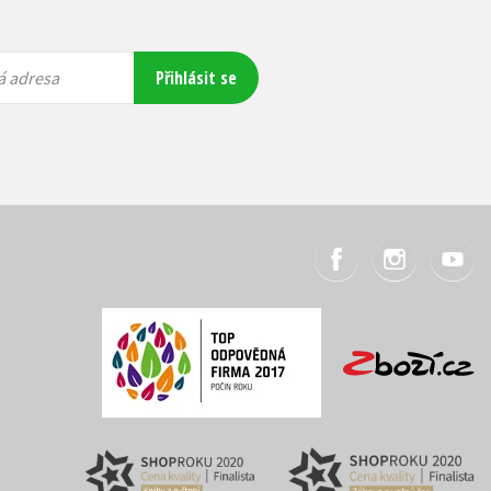
Přihlásit se
á adresa