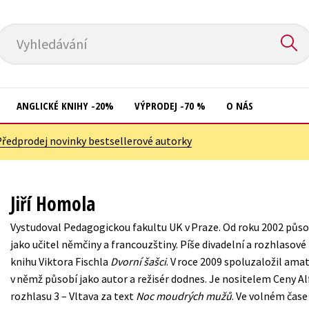
Vyhledávání
ANGLICKÉ KNIHY -20%
VÝPRODEJ -70 %
O NÁS
Předprodej novinky bestsellerové autorky
Přírodní vědy
Křížovky
Společnost, politika
Kuchařky
Jiří Homola
Technika a věda
New Adult
Vystudoval Pedagogickou fakultu UK v Praze. Od roku 2002 půso
Učebnice
Ostatní
jako učitel němčiny a francouzštiny. Píše divadelní a rozhlasové 
Umění a kultura
knihu Viktora Fischla
Dvorní šašci
. V roce 2009 spoluzaložil ama
Počítače
v němž působí jako autor a režisér dodnes. Je nositelem Ceny A
Výchova a pedagogika
Poezie
rozhlasu 3 – Vltava za text
Noc moudrých mužů
. Ve volném čase
Young adult