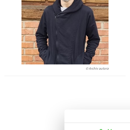
Auto - moto
Jazyky
Beletrie pro děti
Kalendáře
Beletrie pro dospělé
Kariéra a osobní rozvoj
Byznys a ekonomie
Komiks
V
© Archiv autora