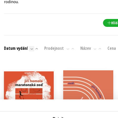
rodinou.
Populárně - naučná pro dospělé
Young adult (SK)
Populárně - naučné pro děti
Zahraniční literatura
Předškoláci
Hlíd
Zdraví a životní styl
Příroda a zahrada
Datum vydání
Prodejnost
Název
Cena
šechny tituly