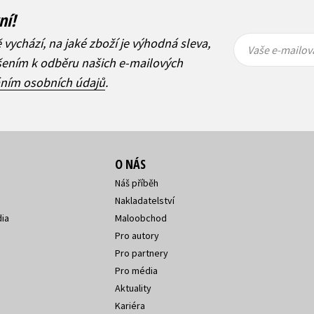
ní!
Vaše e-
Vaše e-
ě vychází, na jaké zboží je výhodná sleva,
mailová
mailová
Vaše e-mailov
adresa
adresa
ášením k odběru našich e-mailových
áním osobních údajů
.
O NÁS
Náš příběh
Nakladatelství
ia
Maloobchod
Pro autory
Pro partnery
Pro média
Aktuality
Kariéra