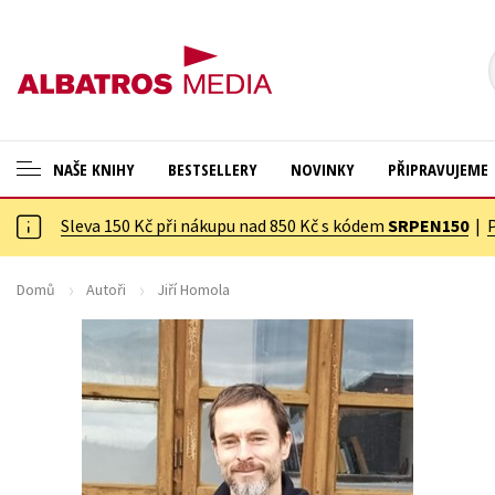
NAŠE KNIHY
BESTSELLERY
NOVINKY
PŘIPRAVUJEME
Sleva 150 Kč při nákupu nad 850 Kč s kódem
SRPEN150
|
ANGLICKÉ KNIHY -20 %
Cestování
VÝPRODEJ -70 %
Dárkové publikace
Domů
Autoři
Jiří Homola
KNIHY S DÁRKEM
Dárkové zboží
ASTERIX S DÁRKEM
Digitální fotografie
🎁DÁRKOVÉ PUBLIKACE
Esoterika a duchovní svět
✉️ DÁRKOVÉ POUKAZY
Historie a military
Hobby