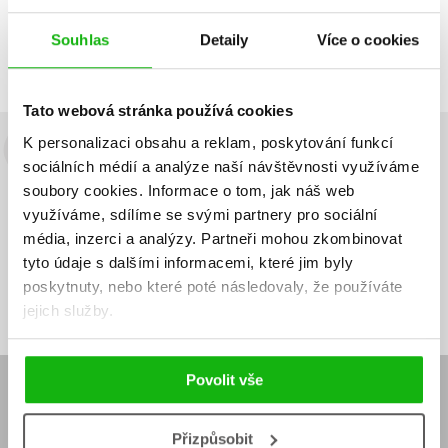
Souhlas
Detaily
Více o cookies
Tato webová stránka používá cookies
K personalizaci obsahu a reklam, poskytování funkcí
Budete to vědět jako první!
sociálních médií a analýze naší návštěvnosti využíváme
soubory cookies.
Informace o tom, jak náš web
Zajímá Vás, jaký knižní hit právě vychází, na jaké zboží je výhodná
využíváme, sdílíme se svými partnery pro sociální
sleva, jaká běží soutěž o ceny? Přihlášením k odběru našich e-
média, inzerci a analýzy.
Partneři mohou zkombinovat
mailových novinek
souhlasíte se zpracováním osobních údajů
.
tyto údaje s dalšími informacemi, které jim byly
Vaše e-
Vaše e-
poskytnuty, nebo které poté následovaly, že používáte
Přihlásit se
mailová
mailová
Vaše e-mailová adresa
adresa
adresa
jejich služby.
Povolit vše
E-SHOP
Aktuality
Knižní novinky
Přizpůsobit