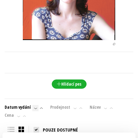
Young adult (SK)
Zahraniční literatura
Zdraví a životní styl
Všechny tituly
©
Hlídací pes
Datum vydání
Prodejnost
Název
Cena
POUZE DOSTUPNÉ
Nebyly nalezeny žádné tituly