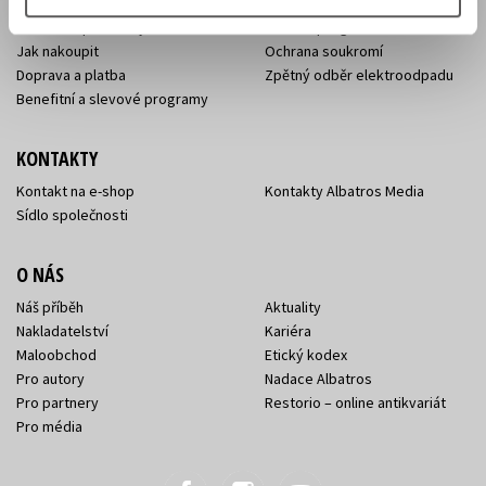
Naši autoři
Dárkové poukazy
Obchodní podmínky
Affiliate program
Jak nakoupit
Ochrana soukromí
Doprava a platba
Zpětný odběr elektroodpadu
Benefitní a slevové programy
KONTAKTY
Kontakt na e-shop
Kontakty Albatros Media
Sídlo společnosti
O NÁS
Náš příběh
Aktuality
Nakladatelství
Kariéra
Maloobchod
Etický kodex
Pro autory
Nadace Albatros
Pro partnery
Restorio – online antikvariát
Pro média