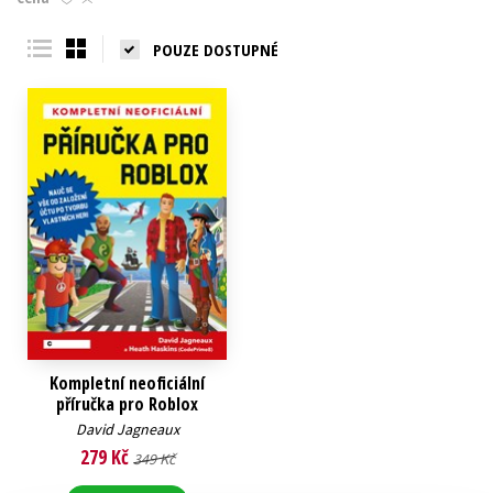
Young adult (SK)
Zahraniční literatura
Zdraví a životní styl
POUZE DOSTUPNÉ
Všechny tituly
Kompletní neoficiální
příručka pro Roblox
David Jagneaux
279 Kč
349 Kč