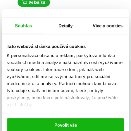
Do košíku
Souhlas
Detaily
Více o cookies
Zobrazuji 1 až 1 z celkem 1 záznamů
Zobraz záznamů
Předchozí
1
Další
Tato webová stránka používá cookies
K personalizaci obsahu a reklam, poskytování funkcí
sociálních médií a analýze naší návštěvnosti využíváme
soubory cookies.
Informace o tom, jak náš web
Budete to vědět jako první!
využíváme, sdílíme se svými partnery pro sociální
média, inzerci a analýzy.
Partneři mohou zkombinovat
Zajímá Vás, jaký knižní hit právě vychází, na jaké zboží je výhodná
tyto údaje s dalšími informacemi, které jim byly
sleva, jaká běží soutěž o ceny? Přihlášením k odběru našich e-
poskytnuty, nebo které poté následovaly, že používáte
mailových novinek
souhlasíte se zpracováním osobních údajů
.
jejich služby.
Vaše e-
Vaše e-
Přihlásit se
mailová
mailová
Vaše e-mailová adresa
adresa
adresa
Povolit vše