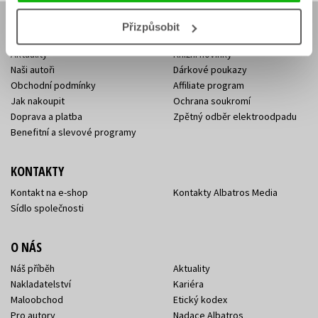
Přizpůsobit
E-SHOP
Aktuality
Knižní novinky
Naši autoři
Dárkové poukazy
Obchodní podmínky
Affiliate program
Jak nakoupit
Ochrana soukromí
Doprava a platba
Zpětný odběr elektroodpadu
Benefitní a slevové programy
KONTAKTY
Kontakt na e-shop
Kontakty Albatros Media
Sídlo společnosti
O NÁS
Náš příběh
Aktuality
Nakladatelství
Kariéra
Maloobchod
Etický kodex
Pro autory
Nadace Albatros