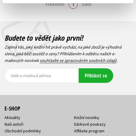
Předchozí
1
Další
Budete to vědět jako první!
Zajímá Vás, jaký knižní hit právě vychází, na jaké zboží je výhodná
sleva, jaká běží soutěž o ceny? Přihlášením k odběru našich e-
mailových novinek
souhlasíte se zpracováním osobních údajů
.
Vaše e-
Vaše e-
Přihlásit se
mailová
mailová
Vaše e-mailová adresa
adresa
adresa
E-SHOP
Aktuality
Knižní novinky
Naši autoři
Dárkové poukazy
Obchodní podmínky
Affiliate program