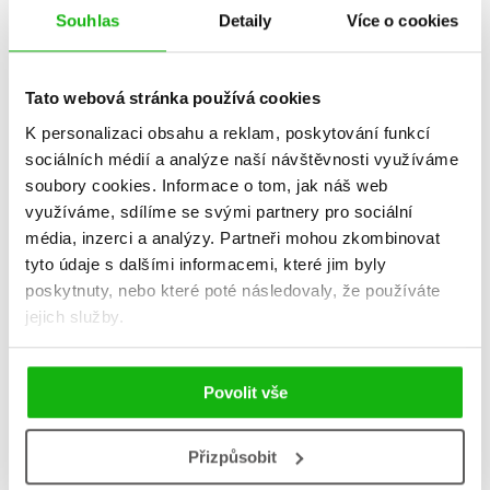
Souhlas
Detaily
Více o cookies
Tato webová stránka používá cookies
K personalizaci obsahu a reklam, poskytování funkcí
sociálních médií a analýze naší návštěvnosti využíváme
soubory cookies.
Informace o tom, jak náš web
využíváme, sdílíme se svými partnery pro sociální
Cukrařinka: pečeme s
média, inzerci a analýzy.
Partneři mohou zkombinovat
láskou
tyto údaje s dalšími informacemi, které jim byly
Andrea Burešová Lišková
poskytnuty, nebo které poté následovaly, že používáte
359 Kč
449 Kč
jejich služby.
Do košíku
Povolit vše
Přizpůsobit
Zobrazuji 1 až 1 z celkem 1 záznamů
Zobraz záznamů