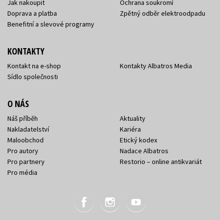
Jak nakoupit
Ochrana soukromí
Doprava a platba
Zpětný odběr elektroodpadu
Benefitní a slevové programy
KONTAKTY
Kontakt na e-shop
Kontakty Albatros Media
Sídlo společnosti
O NÁS
Náš příběh
Aktuality
Nakladatelství
Kariéra
Maloobchod
Etický kodex
Pro autory
Nadace Albatros
Pro partnery
Restorio – online antikvariát
Pro média