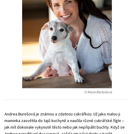
Young adult (SK)
Zahraniční literatura
Zdraví a životní styl
Všechny tituly
© Marie Bartošová
Andrea Burešová je známou a zdatnou cukrářkou. Už jako malou ji
maminka zasvětila do tajů kuchyně a naučila různé cukrářské fígle –
jak mít dokonale vykynuté těsto nebo jak nepřipálit buchty. Když se
Andree narodili její dva synové, začala jim péct dorty a tvořit