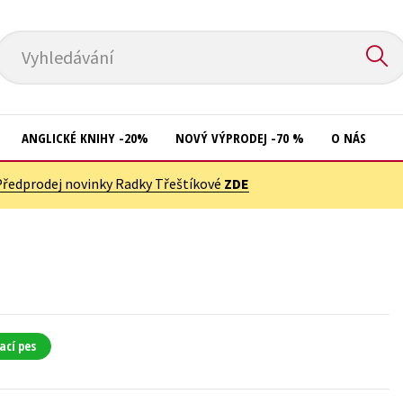
Vyhledávání
ANGLICKÉ KNIHY -20%
NOVÝ VÝPRODEJ -70 %
O NÁS
Předprodej novinky Radky Třeštíkové
ZDE
Přírodní vědy
Křížovky
Společnost, politika
Kuchařky
Technika a věda
New Adult
Učebnice
Ostatní
Umění a kultura
Počítače
ací pes
Výchova a pedagogika
Poezie
Young adult