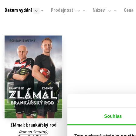
Auto - moto
Datum vydání
Prodejnost
Název
Cena
Jazyky
Beletrie pro děti
Kalendáře
Beletrie pro dospělé
Kariéra a osobní rozvoj
Byznys a ekonomie
Komiks
V
Souhlas
Zlámal: brankářský rod
Roman Smutný
,
Tato webová stránka použív