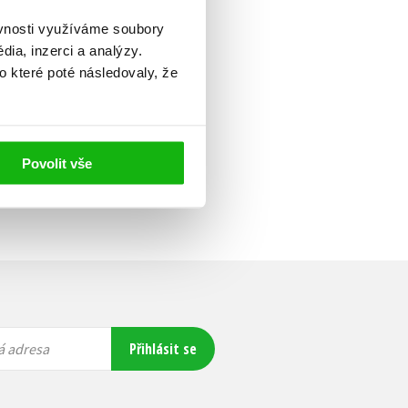
ěvnosti využíváme soubory
ia, inzerci a analýzy.
o které poté následovaly, že
Povolit vše
Přihlásit se
á adresa