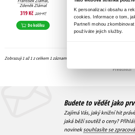
František Zlámal
,
Zdeněk Zlámal
K personalizaci obsahu a re
319 Kč
399 Kč
cookies.
Informace o tom, ja
Partneři mohou zkombinovat t
Do košíku
používáte jejich služby.
Zobrazuji 1 až 1 z celkem 1 záznamů
Předchozí
Budete to vědět jako prv
Zajímá Vás, jaký knižní hit práv
jaká běží soutěž o ceny? Přihl
novinek
souhlasíte se zpracov