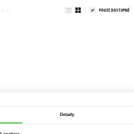
Populárně - naučná pro dospělé
POUZE DOSTUPNÉ
Young adult (SK)
Populárně - naučné pro děti
Zahraniční literatura
Předškoláci
Zdraví a životní styl
Příroda a zahrada
šechny tituly
Detaily
á cookies