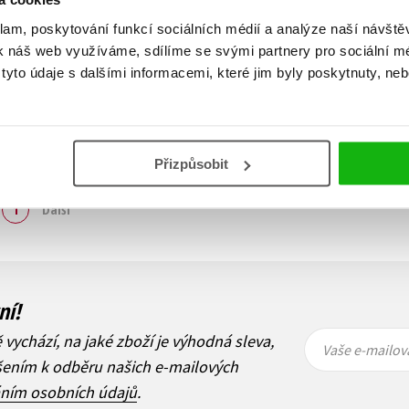
klam, poskytování funkcí sociálních médií a analýze naší návšt
k náš web využíváme, sdílíme se svými partnery pro sociální méd
yto údaje s dalšími informacemi, které jim byly poskytnuty, neb
Přizpůsobit
Zobraz záznamů
1
Další
ní!
Vaše e-
Vaše e-
ě vychází, na jaké zboží je výhodná sleva,
mailová
mailová
Vaše e-mailov
adresa
adresa
ášením k odběru našich e-mailových
áním osobních údajů
.