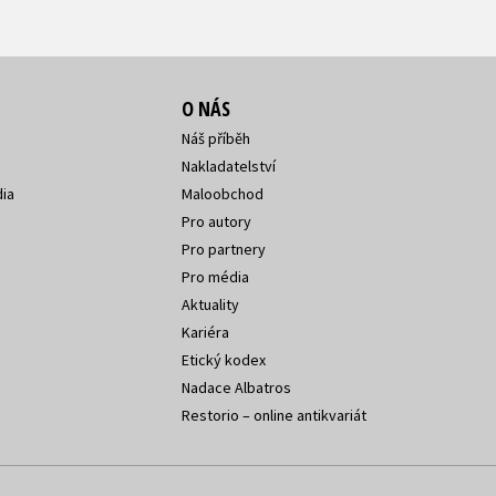
O NÁS
Náš příběh
Nakladatelství
ia
Maloobchod
Pro autory
Pro partnery
Pro média
Aktuality
Kariéra
Etický kodex
Nadace Albatros
Restorio – online antikvariát