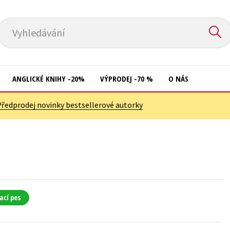
Vyhledávání
ANGLICKÉ KNIHY -20%
VÝPRODEJ -70 %
O NÁS
Předprodej novinky bestsellerové autorky
Přírodní vědy
Křížovky
Společnost, politika
Kuchařky
Technika a věda
New Adult
Učebnice
Ostatní
Umění a kultura
Počítače
ací pes
Výchova a pedagogika
Poezie
Young adult