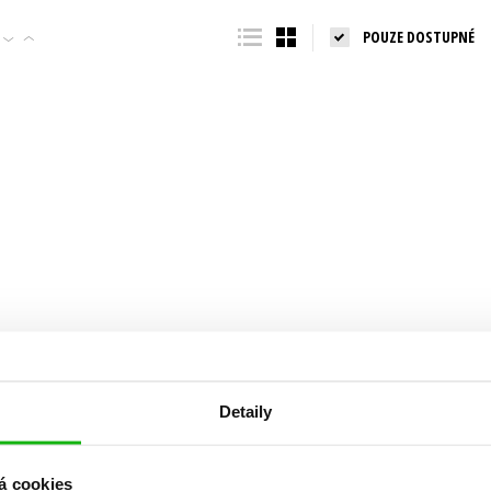
Populárně - naučná pro dospělé
POUZE DOSTUPNÉ
Young adult (SK)
Populárně - naučné pro děti
Zahraniční literatura
Předškoláci
Zdraví a životní styl
Příroda a zahrada
šechny tituly
Detaily
á cookies