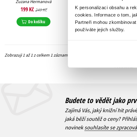
Zuzana Hermanová
K personalizaci obsahu a re
199 Kč
249 Kč
cookies.
Informace o tom, ja
Do košíku
Partneři mohou zkombinovat t
používáte jejich služby.
Zobrazuji 1 až 1 z celkem 1 záznamů
Předchozí
Budete to vědět jako prv
Zajímá Vás, jaký knižní hit práv
jaká běží soutěž o ceny? Přihl
novinek
souhlasíte se zpracov