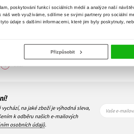
klam, poskytování funkcí sociálních médií a analýze naší návšt
k náš web využíváme, sdílíme se svými partnery pro sociální méd
yto údaje s dalšími informacemi, které jim byly poskytnuty, neb
Přizpůsobit
Zobraz záznamů
1
Další
ní!
Vaše e-
Vaše e-
ě vychází, na jaké zboží je výhodná sleva,
mailová
mailová
Vaše e-mailov
adresa
adresa
ášením k odběru našich e-mailových
áním osobních údajů
.