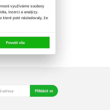
ěvnosti využíváme soubory
ia, inzerci a analýzy.
o které poté následovaly, že
Povolit vše
Přihlásit se
á adresa