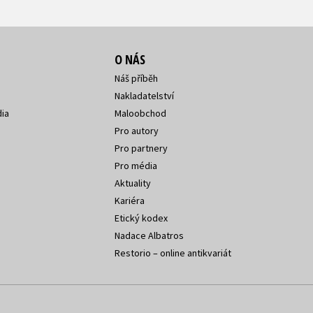
O NÁS
Náš příběh
Nakladatelství
ia
Maloobchod
Pro autory
Pro partnery
Pro média
Aktuality
Kariéra
Etický kodex
Nadace Albatros
Restorio – online antikvariát