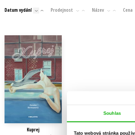
Auto - moto
Datum vydání
Prodejnost
Název
Cena
Jazyky
Beletrie pro děti
Kalendáře
Beletrie pro dospělé
Kariéra a osobní rozvoj
Byznys a ekonomie
Komiks
V
Souhlas
Kuprej
Tato webová stránka použív