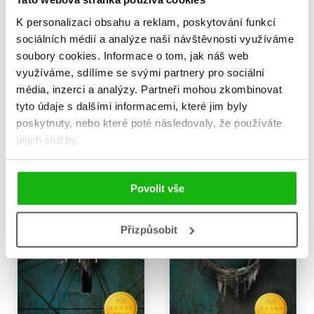
K personalizaci obsahu a reklam, poskytování funkcí
Matky
Rok Prasete
sociálních médií a analýze naší návštěvnosti využíváme
Carmen Mola
Carmen Mola
soubory cookies.
Informace o tom, jak náš web
399 Kč
375 Kč
využíváme, sdílíme se svými partnery pro sociální
499 Kč
469 Kč
média, inzerci a analýzy.
Partneři mohou zkombinovat
Do košíku
Do košíku
tyto údaje s dalšími informacemi, které jim byly
poskytnuty, nebo které poté následovaly, že používáte
jejich služby.
Povolit vše
Přizpůsobit