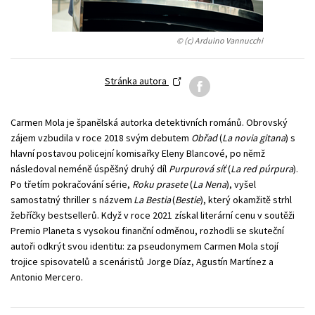
Young adult (SK)
Zahraniční literatura
Zdraví a životní styl
© (c) Arduino Vannucchi
Všechny tituly
Stránka autora
Carmen Mola je španělská autorka detektivních románů. Obrovský
zájem vzbudila v roce 2018 svým debutem
Obřad
(
La novia gitana
) s
hlavní postavou policejní komisařky Eleny Blancové, po němž
následoval neméně úspěšný druhý díl
Purpurová síť
(
La red púrpura
).
Po třetím pokračování série,
Roku prasete
(
La Nena
), vyšel
samostatný thriller s názvem
La Bestia
(
Bestie
), který okamžitě strhl
žebříčky bestsellerů. Když v roce 2021 získal literární cenu v soutěži
Premio Planeta s vysokou finanční odměnou, rozhodli se skuteční
autoři odkrýt svou identitu: za pseudonymem Carmen Mola stojí
trojice spisovatelů a scenáristů Jorge Díaz, Agustín Martínez a
Antonio Mercero.