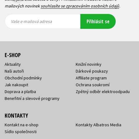
mailových novinek
souhlasíte se zpracováním osobních údajů
.
Vaše e-
Vaše e-
Přihlásit se
mailová
mailová
Vaše e-mailová adresa
adresa
adresa
E-SHOP
Aktuality
Knižní novinky
Naši autoři
Dárkové poukazy
Obchodní podmínky
Affiliate program
Jak nakoupit
Ochrana soukromí
Doprava a platba
Zpětný odběr elektroodpadu
Benefitní a slevové programy
KONTAKTY
Kontakt na e-shop
Kontakty Albatros Media
Sídlo společnosti