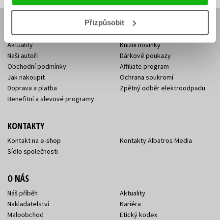
Přizpůsobit
E-SHOP
Aktuality
Knižní novinky
Naši autoři
Dárkové poukazy
Obchodní podmínky
Affiliate program
Jak nakoupit
Ochrana soukromí
Doprava a platba
Zpětný odběr elektroodpadu
Benefitní a slevové programy
KONTAKTY
Kontakt na e-shop
Kontakty Albatros Media
Sídlo společnosti
O NÁS
Náš příběh
Aktuality
Nakladatelství
Kariéra
Maloobchod
Etický kodex