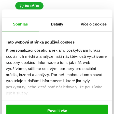
Do košíku
Souhlas
Detaily
Více o cookies
Zobrazuji 1 až 1 z celkem 1 záznamů
Zobraz záznamů
Předchozí
1
Další
Tato webová stránka používá cookies
K personalizaci obsahu a reklam, poskytování funkcí
sociálních médií a analýze naší návštěvnosti využíváme
soubory cookies.
Informace o tom, jak náš web
Budete to vědět jako první!
využíváme, sdílíme se svými partnery pro sociální
média, inzerci a analýzy.
Partneři mohou zkombinovat
Zajímá Vás, jaký knižní hit právě vychází, na jaké zboží je výhodná
tyto údaje s dalšími informacemi, které jim byly
sleva, jaká běží soutěž o ceny? Přihlášením k odběru našich e-
poskytnuty, nebo které poté následovaly, že používáte
mailových novinek
souhlasíte se zpracováním osobních údajů
.
jejich služby.
Vaše e-
Vaše e-
Přihlásit se
mailová
mailová
Vaše e-mailová adresa
adresa
adresa
Povolit vše