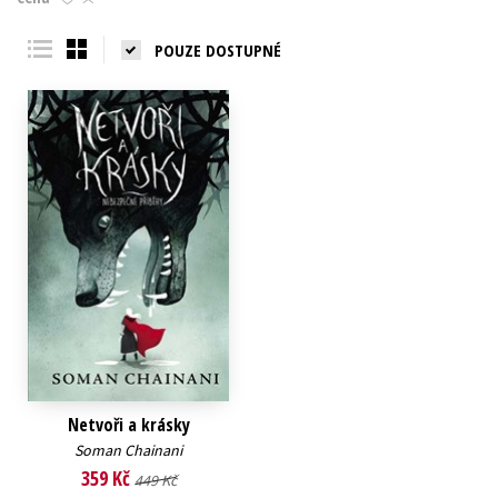
Young adult (SK)
Zahraniční literatura
Zdraví a životní styl
POUZE DOSTUPNÉ
Všechny tituly
Netvoři a krásky
Soman Chainani
359 Kč
449 Kč