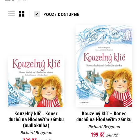
Young adult (SK)
Zahraniční literatura
Zdraví a životní styl
POUZE DOSTUPNÉ
Všechny tituly
Kouzelný klíč - Konec
Kouzelný klíč – Konec
duchů na Hlodavčím zámku
duchů na Hlodavčím zámku
(audiokniha)
Richard Bergman
Richard Bergman
199 Kč
249 Kč