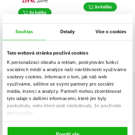
239 Kč
299 Kč
Do košíku
Do košíku
Souhlas
Detaily
Více o cookies
Zobrazuji 1 až 2 z celkem 2 záznamů
Zobraz záznamů
Tato webová stránka používá cookies
Předchozí
1
Další
K personalizaci obsahu a reklam, poskytování funkcí
sociálních médií a analýze naší návštěvnosti využíváme
soubory cookies.
Informace o tom, jak náš web
využíváme, sdílíme se svými partnery pro sociální
Budete to vědět jako první!
média, inzerci a analýzy.
Partneři mohou zkombinovat
Zajímá Vás, jaký knižní hit právě vychází, na jaké zboží je výhodná
tyto údaje s dalšími informacemi, které jim byly
sleva, jaká běží soutěž o ceny? Přihlášením k odběru našich e-
poskytnuty, nebo které poté následovaly, že používáte
mailových novinek
souhlasíte se zpracováním osobních údajů
.
jejich služby.
Vaše e-
Vaše e-
Přihlásit se
mailová
mailová
Vaše e-mailová adresa
adresa
adresa
Povolit vše