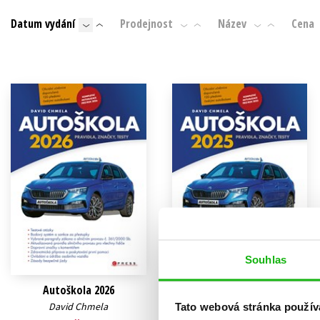
Auto - moto
Datum vydání
Prodejnost
Název
Cena
Jazyky
Beletrie pro děti
Kalendáře
Beletrie pro dospělé
Kariéra a osobní rozvoj
Byznys a ekonomie
Komiks
V
Souhlas
Autoškola 2026
Autoškola 2025
David Chmela
Tato webová stránka použív
David Chmela