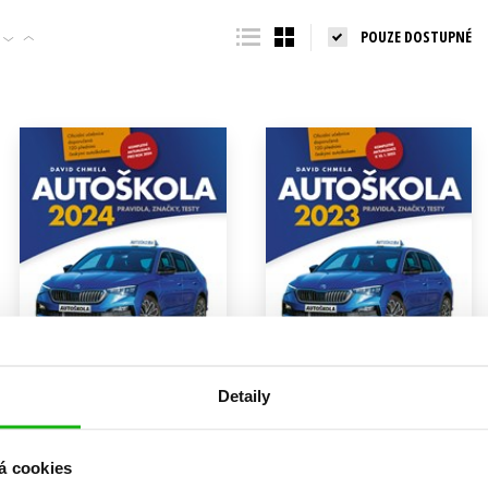
Populárně - naučná pro dospělé
POUZE DOSTUPNÉ
Young adult (SK)
Populárně - naučné pro děti
Zahraniční literatura
Předškoláci
Zdraví a životní styl
Příroda a zahrada
šechny tituly
Detaily
Autoškola 2024
Autoškola 2023
á cookies
David Chmela
David Chmela