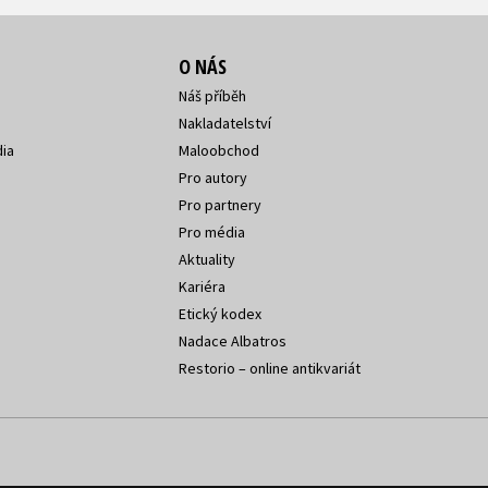
O NÁS
Náš příběh
Nakladatelství
ia
Maloobchod
Pro autory
Pro partnery
Pro média
Aktuality
Kariéra
Etický kodex
Nadace Albatros
Restorio – online antikvariát