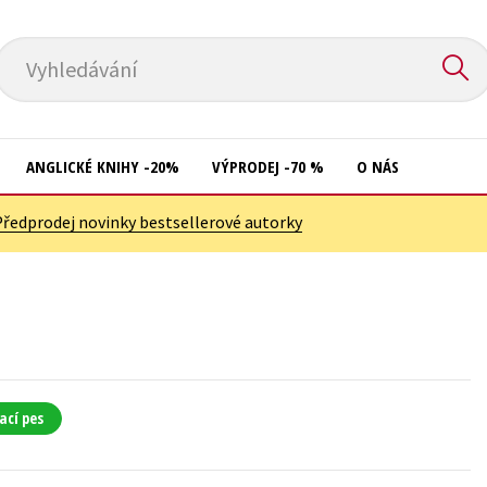
Vyhledávání
ANGLICKÉ KNIHY -20%
VÝPRODEJ -70 %
O NÁS
Předprodej novinky bestsellerové autorky
Přírodní vědy
Křížovky
Společnost, politika
Kuchařky
Technika a věda
New Adult
Učebnice
Ostatní
Umění a kultura
Počítače
ací pes
Výchova a pedagogika
Poezie
Young adult