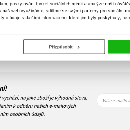
199 Kč
199 Kč
249 Kč
249 Kč
klam, poskytování funkcí sociálních médií a analýze naší návšt
k náš web využíváme, sdílíme se svými partnery pro sociální méd
Do košíku
Do košíku
yto údaje s dalšími informacemi, které jim byly poskytnuty, neb
Zobraz záznamů
Přizpůsobit
1
Další
ní!
Vaše e-
Vaše e-
ě vychází, na jaké zboží je výhodná sleva,
mailová
mailová
Vaše e-mailov
adresa
adresa
ášením k odběru našich e-mailových
áním osobních údajů
.