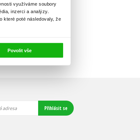
ěvnosti využíváme soubory
ia, inzerci a analýzy.
o které poté následovaly, že
Povolit vše
Přihlásit se
á adresa