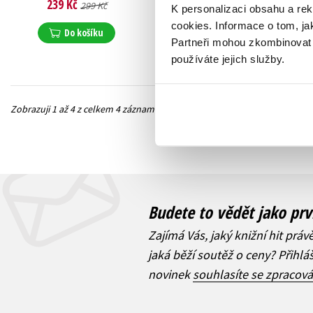
239 Kč
199 Kč
299 Kč
249 Kč
K personalizaci obsahu a re
cookies.
Informace o tom, ja
Do košíku
Do košíku
Partneři mohou zkombinovat t
používáte jejich služby.
Zobrazuji 1 až 4 z celkem 4 záznamů
Předchozí
Budete to vědět jako prv
Zajímá Vás, jaký knižní hit práv
jaká běží soutěž o ceny? Přihl
novinek
souhlasíte se zpracov