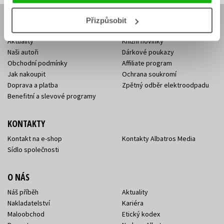
Přizpůsobit
E-SHOP
Aktuality
Knižní novinky
Naši autoři
Dárkové poukazy
Obchodní podmínky
Affiliate program
Jak nakoupit
Ochrana soukromí
Doprava a platba
Zpětný odběr elektroodpadu
Benefitní a slevové programy
KONTAKTY
Kontakt na e-shop
Kontakty Albatros Media
Sídlo společnosti
O NÁS
Náš příběh
Aktuality
Nakladatelství
Kariéra
Maloobchod
Etický kodex