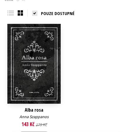
Young adult (SK)
Zahraniční literatura
Zdraví a životní styl
POUZE DOSTUPNÉ
Všechny tituly
Alba rosa
Anna Szappanos
143 Kč
179 Kč