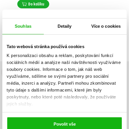
Do košíku
Souhlas
Detaily
Více o cookies
Zobrazuji 1 až 1 z celkem 1 záznamů
Zobraz záznamů
Předchozí
1
Další
Tato webová stránka používá cookies
K personalizaci obsahu a reklam, poskytování funkcí
sociálních médií a analýze naší návštěvnosti využíváme
soubory cookies.
Informace o tom, jak náš web
Budete to vědět jako první!
využíváme, sdílíme se svými partnery pro sociální
média, inzerci a analýzy.
Partneři mohou zkombinovat
Zajímá Vás, jaký knižní hit právě vychází, na jaké zboží je výhodná
tyto údaje s dalšími informacemi, které jim byly
sleva, jaká běží soutěž o ceny? Přihlášením k odběru našich e-
poskytnuty, nebo které poté následovaly, že používáte
mailových novinek
souhlasíte se zpracováním osobních údajů
.
jejich služby.
Vaše e-
Vaše e-
Přihlásit se
mailová
mailová
Vaše e-mailová adresa
adresa
adresa
Povolit vše