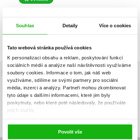
Souhlas
Detaily
Více o cookies
Zobrazuji 1 až 1 z celkem 1 záznamů
Zobraz záznamů
Předchozí
1
Další
Tato webová stránka používá cookies
K personalizaci obsahu a reklam, poskytování funkcí
sociálních médií a analýze naší návštěvnosti využíváme
soubory cookies.
Informace o tom, jak náš web
Budete to vědět jako první!
využíváme, sdílíme se svými partnery pro sociální
média, inzerci a analýzy.
Partneři mohou zkombinovat
Zajímá Vás, jaký knižní hit právě vychází, na jaké zboží je výhodná
sleva, jaká běží soutěž o ceny? Přihlášením k odběru našich e-
tyto údaje s dalšími informacemi, které jim byly
mailových novinek
souhlasíte se zpracováním osobních údajů
.
poskytnuty, nebo které poté následovaly, že používáte
jejich služby.
Vaše e-
Vaše e-
Přihlásit se
mailová
mailová
Vaše e-mailová adresa
adresa
adresa
Povolit vše