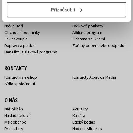
E-SHOP
Přizpůsobit
Aktuality
Knižní novinky
Naši autoři
Dárkové poukazy
Obchodní podmínky
Affiliate program
Jak nakoupit
Ochrana soukromí
Doprava a platba
Zpětný odběr elektroodpadu
Benefitní a slevové programy
KONTAKTY
Kontakt na e-shop
Kontakty Albatros Media
Sídlo společnosti
O NÁS
Náš příběh
Aktuality
Nakladatelství
Kariéra
Maloobchod
Etický kodex
Pro autory
Nadace Albatros