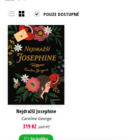
Young adult (SK)
Zahraniční literatura
Zdraví a životní styl
POUZE DOSTUPNÉ
Všechny tituly
Nejdražší Josephine
Caroline George
319 Kč
399 Kč
Do košíku