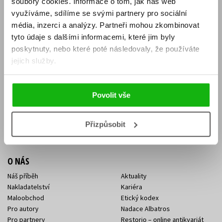
soubory cookies.
Informace o tom, jak náš web
E-SHOP
využíváme, sdílíme se svými partnery pro sociální
média, inzerci a analýzy.
Partneři mohou zkombinovat
Aktuality
Knižní novinky
tyto údaje s dalšími informacemi, které jim byly
Naši autoři
Dárkové poukazy
Obchodní podmínky
Affiliate program
poskytnuty, nebo které poté následovaly, že používáte
Jak nakoupit
Ochrana soukromí
jejich služby.
Doprava a platba
Zpětný odběr elektroodpadu
Benefitní a slevové programy
Povolit vše
KONTAKTY
Kontakt na e-shop
Kontakty Albatros Media
Přizpůsobit
Sídlo společnosti
O NÁS
Náš příběh
Aktuality
Nakladatelství
Kariéra
Maloobchod
Etický kodex
Pro autory
Nadace Albatros
Pro partnery
Restorio – online antikvariát