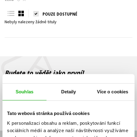
Young adult (SK)
Zahraniční literatura
Zdraví a životní styl
POUZE DOSTUPNÉ
Nebyly nalezeny žádné tituly
Všechny tituly
Budete to vědět jako první!
Zajímá Vás, jaký knižní hit právě vychází, na jaké zboží je výhodná
sleva, jaká běží soutěž o ceny? Přihlášením k odběru našich e-
Souhlas
Detaily
Více o cookies
mailových novinek
souhlasíte se zpracováním osobních údajů
.
Vaše e-
Vaše e-
Přihlásit se
mailová
mailová
Vaše e-mailová adresa
Tato webová stránka používá cookies
adresa
adresa
K personalizaci obsahu a reklam, poskytování funkcí
sociálních médií a analýze naší návštěvnosti využíváme