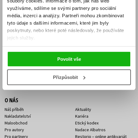
soubory cookies.
Informace o tom, jak náš web
E-SHOP
využíváme, sdílíme se svými partnery pro sociální
média, inzerci a analýzy.
Partneři mohou zkombinovat
Aktuality
Knižní novinky
tyto údaje s dalšími informacemi, které jim byly
Naši autoři
Dárkové poukazy
Obchodní podmínky
Affiliate program
poskytnuty, nebo které poté následovaly, že používáte
Jak nakoupit
Ochrana soukromí
jejich služby.
Doprava a platba
Zpětný odběr elektroodpadu
Benefitní a slevové programy
Povolit vše
KONTAKTY
Kontakt na e-shop
Kontakty Albatros Media
Přizpůsobit
Sídlo společnosti
O NÁS
Náš příběh
Aktuality
Nakladatelství
Kariéra
Maloobchod
Etický kodex
Pro autory
Nadace Albatros
Pro partnery
Restorio – online antikvariát