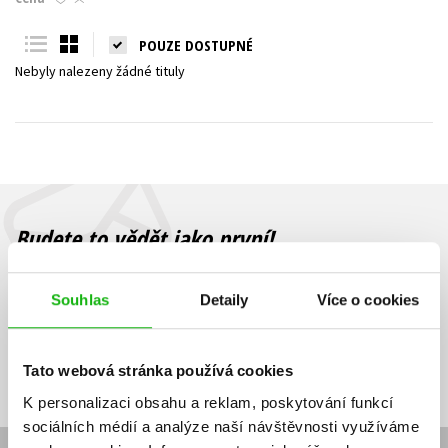
Young adult (SK)
Zahraniční literatura
Zdraví a životní styl
POUZE DOSTUPNÉ
Nebyly nalezeny žádné tituly
Všechny tituly
Budete to vědět jako první!
Zajímá Vás, jaký knižní hit právě vychází, na jaké zboží je výhodná
sleva, jaká běží soutěž o ceny? Přihlášením k odběru našich e-
Souhlas
Detaily
Více o cookies
mailových novinek
souhlasíte se zpracováním osobních údajů
.
Vaše e-
Vaše e-
Přihlásit se
mailová
mailová
Vaše e-mailová adresa
Tato webová stránka používá cookies
adresa
adresa
K personalizaci obsahu a reklam, poskytování funkcí
sociálních médií a analýze naší návštěvnosti využíváme