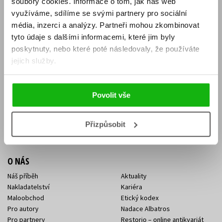
soubory cookies.
Informace o tom, jak náš web
E-SHOP
využíváme, sdílíme se svými partnery pro sociální
média, inzerci a analýzy.
Partneři mohou zkombinovat
Aktuality
Knižní novinky
tyto údaje s dalšími informacemi, které jim byly
Naši autoři
Dárkové poukazy
Obchodní podmínky
Affiliate program
poskytnuty, nebo které poté následovaly, že používáte
Jak nakoupit
Ochrana soukromí
jejich služby.
Doprava a platba
Zpětný odběr elektroodpadu
Benefitní a slevové programy
Povolit vše
KONTAKTY
Kontakt na e-shop
Kontakty Albatros Media
Přizpůsobit
Sídlo společnosti
O NÁS
Náš příběh
Aktuality
Nakladatelství
Kariéra
Maloobchod
Etický kodex
Pro autory
Nadace Albatros
Pro partnery
Restorio – online antikvariát