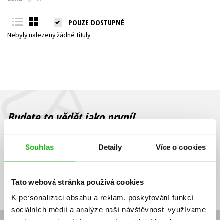
Young adult (SK)
Zahraniční literatura
Zdraví a životní styl
POUZE DOSTUPNÉ
Nebyly nalezeny žádné tituly
Všechny tituly
Budete to vědět jako první!
Zajímá Vás, jaký knižní hit právě vychází, na jaké zboží je výhodná
sleva, jaká běží soutěž o ceny? Přihlášením k odběru našich e-
Souhlas
Detaily
Více o cookies
mailových novinek
souhlasíte se zpracováním osobních údajů
.
Vaše e-
Vaše e-
Přihlásit se
mailová
mailová
Vaše e-mailová adresa
Tato webová stránka používá cookies
adresa
adresa
K personalizaci obsahu a reklam, poskytování funkcí
sociálních médií a analýze naší návštěvnosti využíváme