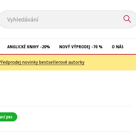
Vyhledávání
ANGLICKÉ KNIHY -20%
NOVÝ VÝPRODEJ -70 %
O NÁS
Předprodej novinky bestsellerové autorky
Přírodní vědy
Křížovky
Společnost, politika
Kuchařky
Technika a věda
New Adult
Učebnice
Ostatní
Umění a kultura
Počítače
ací pes
Výchova a pedagogika
Poezie
Young adult