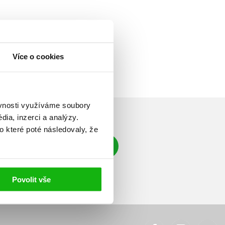
Více o cookies
ěvnosti využíváme soubory
ia, inzerci a analýzy.
o které poté následovaly, že
Přihlásit se
á adresa
Povolit vše