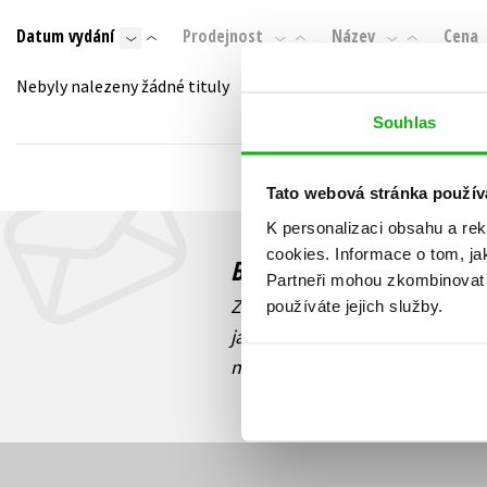
Auto - moto
Datum vydání
Prodejnost
Název
Cena
Jazyky
Beletrie pro děti
Kalendáře
Nebyly nalezeny žádné tituly
Beletrie pro dospělé
Kariéra a osobní rozvoj
Souhlas
Byznys a ekonomie
Komiks
Tato webová stránka použív
K personalizaci obsahu a re
V
cookies.
Informace o tom, ja
Budete to vědět jako prv
Partneři mohou zkombinovat t
Zajímá Vás, jaký knižní hit práv
používáte jejich služby.
jaká běží soutěž o ceny? Přihl
novinek
souhlasíte se zpracov