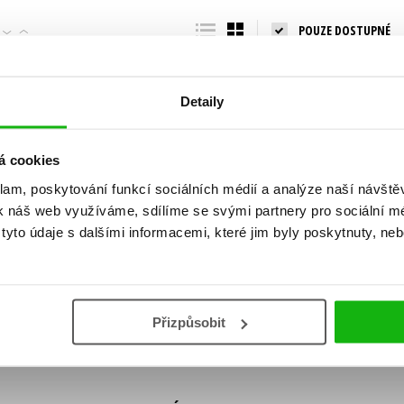
Populárně - naučná pro dospělé
POUZE DOSTUPNÉ
Young adult (SK)
Populárně - naučné pro děti
Zahraniční literatura
Předškoláci
Zdraví a životní styl
Detaily
Příroda a zahrada
á cookies
klam, poskytování funkcí sociálních médií a analýze naší návšt
šechny tituly
k náš web využíváme, sdílíme se svými partnery pro sociální méd
ní!
yto údaje s dalšími informacemi, které jim byly poskytnuty, neb
Vaše e-
Vaše e-
ě vychází, na jaké zboží je výhodná sleva,
mailová
mailová
Vaše e-mailov
adresa
adresa
ášením k odběru našich e-mailových
áním osobních údajů
.
Přizpůsobit