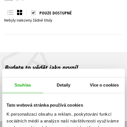
Young adult (SK)
Zahraniční literatura
Zdraví a životní styl
POUZE DOSTUPNÉ
Nebyly nalezeny žádné tituly
Všechny tituly
Budete to vědět jako první!
Zajímá Vás, jaký knižní hit právě vychází, na jaké zboží je výhodná
sleva, jaká běží soutěž o ceny? Přihlášením k odběru našich e-
Souhlas
Detaily
Více o cookies
mailových novinek
souhlasíte se zpracováním osobních údajů
.
Vaše e-
Vaše e-
Přihlásit se
mailová
mailová
Vaše e-mailová adresa
Tato webová stránka používá cookies
adresa
adresa
K personalizaci obsahu a reklam, poskytování funkcí
sociálních médií a analýze naší návštěvnosti využíváme