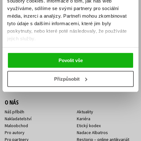
soubory cookies.
Informace o tom, jak náš web
E-SHOP
využíváme, sdílíme se svými partnery pro sociální
média, inzerci a analýzy.
Partneři mohou zkombinovat
Aktuality
Knižní novinky
tyto údaje s dalšími informacemi, které jim byly
Naši autoři
Dárkové poukazy
Obchodní podmínky
Affiliate program
poskytnuty, nebo které poté následovaly, že používáte
Jak nakoupit
Ochrana soukromí
jejich služby.
Doprava a platba
Zpětný odběr elektroodpadu
Benefitní a slevové programy
Povolit vše
KONTAKTY
Kontakt na e-shop
Kontakty Albatros Media
Přizpůsobit
Sídlo společnosti
O NÁS
Náš příběh
Aktuality
Nakladatelství
Kariéra
Maloobchod
Etický kodex
Pro autory
Nadace Albatros
Pro partnery
Restorio – online antikvariát