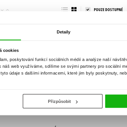
Populárně - naučná pro dospělé
POUZE DOSTUPNÉ
Young adult (SK)
Populárně - naučné pro děti
Zahraniční literatura
Předškoláci
Zdraví a životní styl
Detaily
Příroda a zahrada
á cookies
klam, poskytování funkcí sociálních médií a analýze naší návšt
šechny tituly
k náš web využíváme, sdílíme se svými partnery pro sociální méd
ní!
yto údaje s dalšími informacemi, které jim byly poskytnuty, neb
Vaše e-
Vaše e-
ě vychází, na jaké zboží je výhodná sleva,
mailová
mailová
Vaše e-mailov
adresa
adresa
ášením k odběru našich e-mailových
áním osobních údajů
.
Přizpůsobit