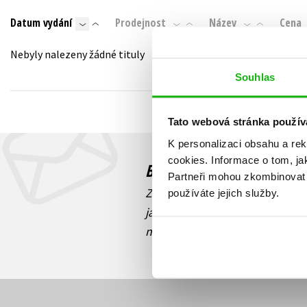
Auto - moto
Datum vydání
Prodejnost
Název
Cena
Jazyky
Beletrie pro děti
Kalendáře
Nebyly nalezeny žádné tituly
Beletrie pro dospělé
Kariéra a osobní rozvoj
Souhlas
Byznys a ekonomie
Komiks
Tato webová stránka použív
K personalizaci obsahu a re
V
cookies.
Informace o tom, ja
Budete to vědět jako prv
Partneři mohou zkombinovat t
Zajímá Vás, jaký knižní hit práv
používáte jejich služby.
jaká běží soutěž o ceny? Přihl
novinek
souhlasíte se zpracov