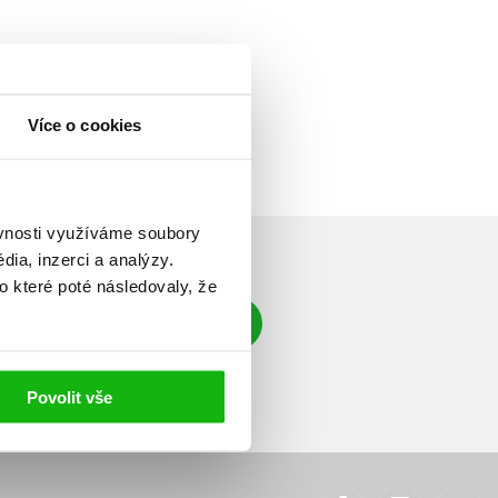
Více o cookies
ěvnosti využíváme soubory
ia, inzerci a analýzy.
o které poté následovaly, že
Přihlásit se
á adresa
Povolit vše