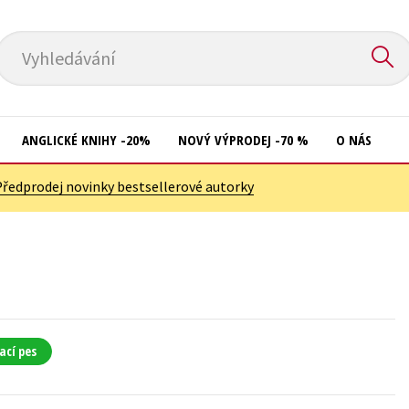
Vyhledávání
ANGLICKÉ KNIHY -20%
NOVÝ VÝPRODEJ -70 %
O NÁS
Předprodej novinky bestsellerové autorky
Přírodní vědy
Křížovky
Společnost, politika
Kuchařky
Technika a věda
New Adult
Učebnice
Ostatní
Umění a kultura
Počítače
ací pes
Výchova a pedagogika
Poezie
Young adult